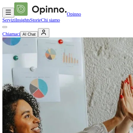
Opinno
Servizi
Insights
Storie
Chi siamo
Chiamaci
AI Chat