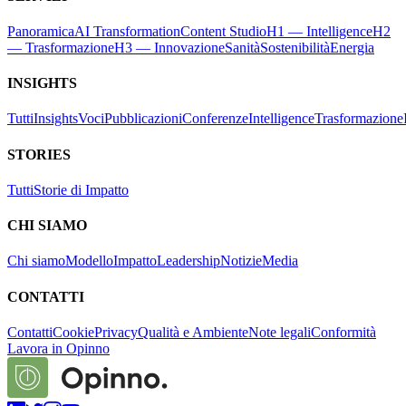
Panoramica
AI Transformation
Content Studio
H1 — Intelligence
H2
— Trasformazione
H3 — Innovazione
Sanità
Sostenibilità
Energia
INSIGHTS
Tutti
Insights
Voci
Pubblicazioni
Conferenze
Intelligence
Trasformazione
STORIES
Tutti
Storie di Impatto
CHI SIAMO
Chi siamo
Modello
Impatto
Leadership
Notizie
Media
CONTATTI
Contatti
Cookie
Privacy
Qualità e Ambiente
Note legali
Conformità
Lavora in Opinno