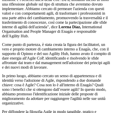
una riflessione globale sul tipo di struttura che avremmo dovuto
implementare. Abbiamo cercato di permeare l'azienda con questi
valori e con comportamenti agili, di trasformare i professionisti in
una parte attiva del cambiamento, promuovendo la trasversalità e il
trasferimento di conoscenze, così come la partecipazione alle sfide
interne di agilità dell'azienda",
dice
Lorena Díaz,
International
Organisation and People Manager di Enagás e responsabile
dell'Agility Hub.
Come punto di partenza, è stata creata la figura dei facilitatori, un
vero e proprio motore di cambiamento interno a Enagás, che, con il
supporto di Opinno e del suo Agility Hub, hanno avuto il compito di
dare energia all'Agile CoP, identificando e risolvendo le sfide
affrontate dai team e dal management nell'adozione dei principi agili
e dei nuovi modi di lavorare.
In primo luogo, abbiamo cercato un senso di appartenenza e di
identità verso l'adozione di Agile, rispondendo a due domande
chiave: cosa è Agile? Cosa non lo è all'interno di Enagás? Quali
sono i benefici che si ottengono dall’essere agili? In questo modo,
abbiamo promosso l'identificazione iniziale delle proposte di
miglioramento da adottare per raggiungere l'agilità nelle sue unità
organizzative.
Per diffondere la filosofia Agile in modo tangibile, pratico e