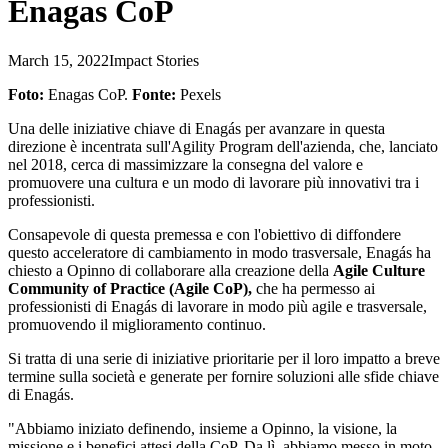
Enagas CoP
March 15, 2022
Impact Stories
Foto:
Enagas CoP.
Fonte:
Pexels
Una delle iniziative chiave di Enagás per avanzare in questa
direzione è incentrata sull'Agility Program dell'azienda, che, lanciato
nel 2018, cerca di massimizzare la consegna del valore e
promuovere una cultura e un modo di lavorare più innovativi tra i
professionisti.
Consapevole di questa premessa e con l'obiettivo di diffondere
questo acceleratore di cambiamento in modo trasversale, Enagás ha
chiesto a Opinno di collaborare alla creazione della
Agile Culture
Community of Practice (Agile CoP),
che ha permesso ai
professionisti di Enagás di lavorare in modo più agile e trasversale,
promuovendo il miglioramento continuo.
Si tratta di una serie di iniziative prioritarie per il loro impatto a breve
termine sulla società e generate per fornire soluzioni alle sfide chiave
di Enagás.
"Abbiamo iniziato definendo, insieme a Opinno, la visione, la
missione e i benefici attesi della CoP. Da lì, abbiamo messo in moto