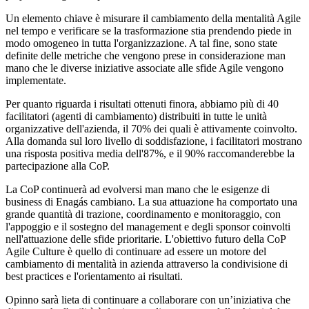
Un elemento chiave è misurare il cambiamento della mentalità Agile
nel tempo e verificare se la trasformazione stia prendendo piede in
modo omogeneo in tutta l'organizzazione. A tal fine, sono state
definite delle metriche che vengono prese in considerazione man
mano che le diverse iniziative associate alle sfide Agile vengono
implementate.
Per quanto riguarda i risultati ottenuti finora, abbiamo più di 40
facilitatori (agenti di cambiamento) distribuiti in tutte le unità
organizzative dell'azienda, il 70% dei quali è attivamente coinvolto.
Alla domanda sul loro livello di soddisfazione, i facilitatori mostrano
una risposta positiva media dell'87%, e il 90% raccomanderebbe la
partecipazione alla CoP.
La CoP continuerà ad evolversi man mano che le esigenze di
business di Enagás cambiano. La sua attuazione ha comportato una
grande quantità di trazione, coordinamento e monitoraggio, con
l'appoggio e il sostegno del management e degli sponsor coinvolti
nell'attuazione delle sfide prioritarie. L'obiettivo futuro della CoP
Agile Culture è quello di continuare ad essere un motore del
cambiamento di mentalità in azienda attraverso la condivisione di
best practices e l'orientamento ai risultati.
Opinno sarà lieta di continuare a collaborare con un’iniziativa che