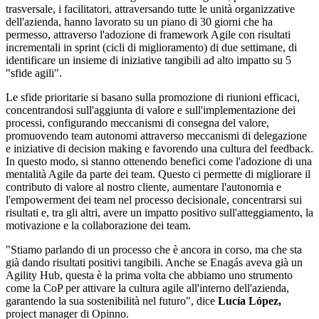
trasversale, i facilitatori, attraversando tutte le unità organizzative
dell'azienda, hanno lavorato su un piano di 30 giorni che ha
permesso, attraverso l'adozione di framework Agile con risultati
incrementali in sprint (cicli di miglioramento) di due settimane, di
identificare un insieme di iniziative tangibili ad alto impatto su 5
"sfide agili".
Le sfide prioritarie si basano sulla promozione di riunioni efficaci,
concentrandosi sull'aggiunta di valore e sull'implementazione dei
processi, configurando meccanismi di consegna del valore,
promuovendo team autonomi attraverso meccanismi di delegazione
e iniziative di decision making e favorendo una cultura del feedback.
In questo modo, si stanno ottenendo benefici come l'adozione di una
mentalità Agile da parte dei team. Questo ci permette di migliorare il
contributo di valore al nostro cliente, aumentare l'autonomia e
l'empowerment dei team nel processo decisionale, concentrarsi sui
risultati e, tra gli altri, avere un impatto positivo sull'atteggiamento, la
motivazione e la collaborazione dei team.
"Stiamo parlando di un processo che è ancora in corso, ma che sta
già dando risultati positivi tangibili. Anche se Enagás aveva già un
Agility Hub, questa è la prima volta che abbiamo uno strumento
come la CoP per attivare la cultura agile all'interno dell'azienda,
garantendo la sua sostenibilità nel futuro",
dice
Lucía López,
project manager di Opinno.