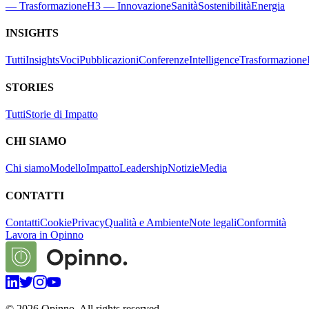
— Trasformazione
H3 — Innovazione
Sanità
Sostenibilità
Energia
INSIGHTS
Tutti
Insights
Voci
Pubblicazioni
Conferenze
Intelligence
Trasformazione
STORIES
Tutti
Storie di Impatto
CHI SIAMO
Chi siamo
Modello
Impatto
Leadership
Notizie
Media
CONTATTI
Contatti
Cookie
Privacy
Qualità e Ambiente
Note legali
Conformità
Lavora in Opinno
©
2026
Opinno. All rights reserved.