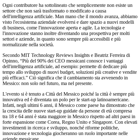
Ogni contributore ha sottolineato che semplicemente non esiste un
settore che non sarà trasformato o modificato a causa
dell'intelligenza artificiale. Man mano che il mondo avanza, abbiamo
visto l'ecosistema aziendale evolversi e dare spazio a nuovi modelli
di business, come l'innovazione aperta e agile. La tecnologia e
l'innovazione stanno inoltre diventando una prospettiva per molti
settori e aziende, in quanto sono sempre più accessibili e più
normalizzate nella società.
Secondo MIT Technology Reviews Insights e Beatriz Ferreira di
Opinno, “Più del 90% dei CEO messicani conosce i vantaggi
dell'intelligenza artificiale, ad esempio: permette di dedicare più
tempo allo sviluppo di nuovi budget, soluzioni più creative e vendite
più efficaci.” Ciò significa che il cambiamento sta avvenendo in
Messico: non solo nel futuro, ma nel presente.
L'evento si è tenuto a Città del Messico poiché la città è sempre più
innovativa ed è diventata un polo per le start-up latinoamericane.
Infatti, negli ultimi 6 anni, il Messico come paese ha dimostrato che
la crescita delle nuove start-up guidate da persone di età compresa
tra 18 e 64 anni è stata maggiore in Messico rispetto ad altri paesi in
forte espansione come Corea, Regno Unito e Singapore. Con elevati
investimenti in ricerca e sviluppo, nonché riforme politiche,
innovazione e tecnologia giocheranno un ruolo importante nelle
aziende messicane.