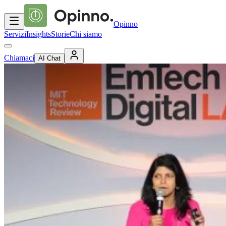
Opinno
Servizi
Insights
Storie
Chi siamo
Chiamaci
AI Chat