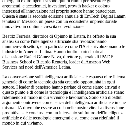
emergenti e dirompenti si sono quindi riuniti per discutere gli
argomenti, e accademici, investitori, growth hacker e coloro
interessati all'innovazione nel proprio settore hanno partecipato.
Questa è stata la seconda edizione annuale di EmTech Digital Latam
tenutasi in Messico, un paese con un ecosistema imprenditoriale
innovativo in continua crescita ed evoluzione.
Beatriz Ferreria, direttrice di Opinno in Latam, ha offerto la sua
analisi su come l'intelligenza artificiale stia rivoluzionando
innumerevoli settori, e in particolare come l'IA stia rivoluzionando le
industrie in America Latina. Hanno inoltre partecipato alla
discussione Rafael Gómez Nava, direttore generale di IPADE
Business School e Ricardo Rentería, leader di Amazon Web
Services nel nord dell'America Latina.
La conversazione sull'intelligenza artificiale si è espansa oltre il tema
generale di come la tecnologia stia creando opportunità in ogni
settore. I leader di pensiero hanno parlato di come siamo arrivati a
questo punto e di come la tecnologia e l'intelligenza artificiale stiano
ridefinendo il modo in cui viviamo e lavoriamo. Sono stati dibattuti
argomenti controversi come l'etica dell'intelligenza artificiale e in che
misura l'IA dovrebbe essere accolta nelle nostre vite. La discussione
produttiva si è conclusa con un intervento sul futuro dell'intelligenza
artificiale e delle tecnologie emergenti e su come essa ridefinirà il
mondo in cui viviamo.