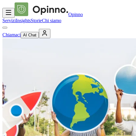
Opinno
Servizi
Insights
Storie
Chi siamo
Chiamaci
AI Chat