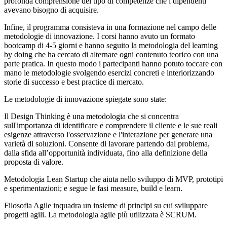
profonda comprensione del tipo di competenze che i dipendenti
avevano bisogno di acquisire.
Infine, il programma consisteva in una formazione nel campo delle
metodologie di innovazione. I corsi hanno avuto un formato
bootcamp di 4-5 giorni e hanno seguito la metodologia del learning
by doing che ha cercato di alternare ogni contenuto teorico con una
parte pratica. In questo modo i partecipanti hanno potuto toccare con
mano le metodologie svolgendo esercizi concreti e interiorizzando
storie di successo e best practice di mercato.
Le metodologie di innovazione spiegate sono state:
Il Design Thinking è una metodologia che si concentra
sull'importanza di identificare e comprendere il cliente e le sue reali
esigenze attraverso l'osservazione e l'interazione per generare una
varietà di soluzioni. Consente di lavorare partendo dal problema,
dalla sfida all’opportunità individuata, fino alla definizione della
proposta di valore.
Metodologia Lean Startup che aiuta nello sviluppo di MVP, prototipi
e sperimentazioni; e segue le fasi measure, build e learn.
Filosofia Agile inquadra un insieme di principi su cui sviluppare
progetti agili. La metodologia agile più utilizzata è SCRUM.