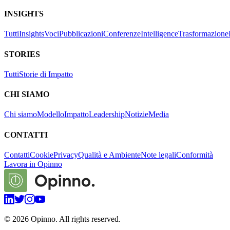
INSIGHTS
Tutti
Insights
Voci
Pubblicazioni
Conferenze
Intelligence
Trasformazione
STORIES
Tutti
Storie di Impatto
CHI SIAMO
Chi siamo
Modello
Impatto
Leadership
Notizie
Media
CONTATTI
Contatti
Cookie
Privacy
Qualità e Ambiente
Note legali
Conformità
Lavora in Opinno
©
2026
Opinno. All rights reserved.