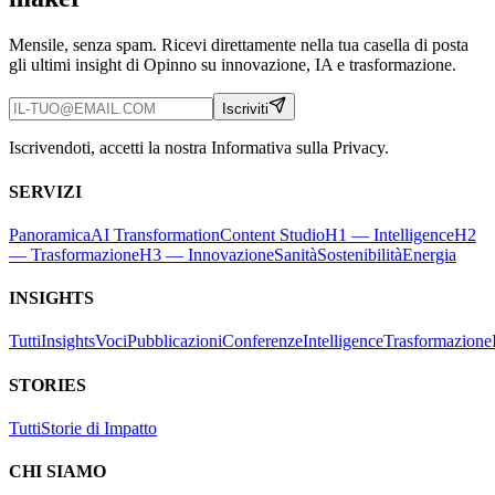
Mensile, senza spam. Ricevi direttamente nella tua casella di posta
gli ultimi insight di Opinno su innovazione, IA e trasformazione.
Iscriviti
Iscrivendoti, accetti la nostra Informativa sulla Privacy.
SERVIZI
Panoramica
AI Transformation
Content Studio
H1 — Intelligence
H2
— Trasformazione
H3 — Innovazione
Sanità
Sostenibilità
Energia
INSIGHTS
Tutti
Insights
Voci
Pubblicazioni
Conferenze
Intelligence
Trasformazione
STORIES
Tutti
Storie di Impatto
CHI SIAMO