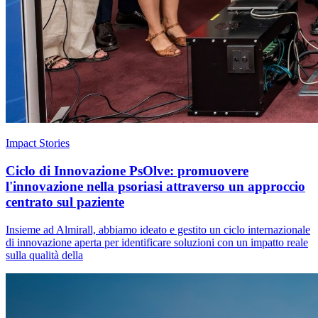
Impact Stories
Ciclo di Innovazione PsOlve: promuovere
l'innovazione nella psoriasi attraverso un approccio
centrato sul paziente
Insieme ad Almirall, abbiamo ideato e gestito un ciclo internazionale
di innovazione aperta per identificare soluzioni con un impatto reale
sulla qualità della