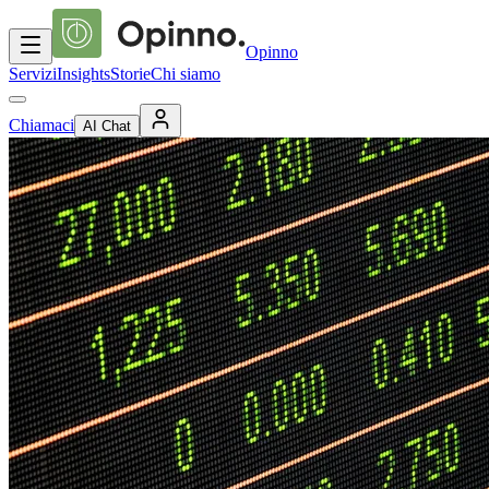
Opinno
Servizi
Insights
Storie
Chi siamo
Chiamaci
AI Chat