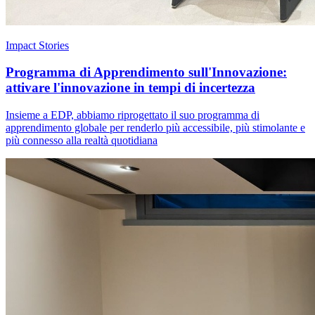
Impact Stories
Programma di Apprendimento sull'Innovazione:
attivare l'innovazione in tempi di incertezza
Insieme a EDP, abbiamo riprogettato il suo programma di
apprendimento globale per renderlo più accessibile, più stimolante e
più connesso alla realtà quotidiana