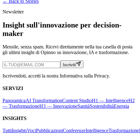
← Back to
Stories
Newsletter
Insight sull'innovazione per decision-
maker
Mensile, senza spam. Ricevi direttamente nella tua casella di posta
gli ultimi insight di Opinno su innovazione, IA e trasformazione.
Iscriviti
Iscrivendoti, accetti la nostra Informativa sulla Privacy.
SERVIZI
Panoramica
AI Transformation
Content Studio
H1 — Intelligence
H2
— Trasformazione
H3 — Innovazione
Sanità
Sostenibilità
Energia
INSIGHTS
Tutti
Insights
Voci
Pubblicazioni
Conferenze
Intelligence
Trasformazione