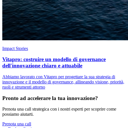
Impact Stories
Vitapro: costruire un modello di governance
dell'innovazione chiaro e attuabile
Abbiamo lavorato con Vitapro per progettare la sua strategia di
innovazione e il modello di governance, allineando visione, priorità,
ruoli e strumenti attorno
Pronto ad accelerare la tua innovazione?
Prenota una call strategica con i nostri esperti per scoprire come
possiamo aiutarti.
Prenota una call