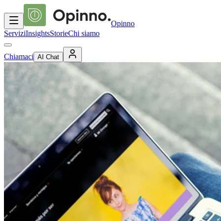
Opinno
Servizi
Insights
Storie
Chi siamo
Chiamaci
AI Chat