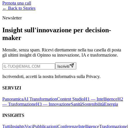
Prenota una call
← Back to
Stories
Newsletter
Insight sull'innovazione per decision-
maker
Mensile, senza spam. Ricevi direttamente nella tua casella di posta
gli ultimi insight di Opinno su innovazione, IA e trasformazione.
Iscriviti
Iscrivendoti, accetti la nostra Informativa sulla Privacy.
SERVIZI
Panoramica
AI Transformation
Content Studio
H1 — Intelligence
H2
— Trasformazione
H3 — Innovazione
Sanità
Sostenibilità
Energia
INSIGHTS
Tutti
Insights
Voci
Pubblicazioni
Conferenze
Intelligence
Trasformazione