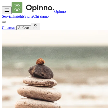
Opinno
Servizi
Insights
Storie
Chi siamo
Chiamaci
AI Chat