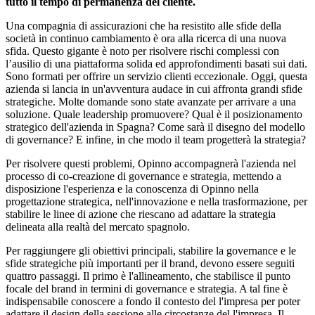
tutto il tempo di permanenza del cliente.
Una compagnia di assicurazioni che ha resistito alle sfide della
società in continuo cambiamento è ora alla ricerca di una nuova
sfida. Questo gigante è noto per risolvere rischi complessi con
l’ausilio di una piattaforma solida ed approfondimenti basati sui dati.
Sono formati per offrire un servizio clienti eccezionale. Oggi, questa
azienda si lancia in un'avventura audace in cui affronta grandi sfide
strategiche. Molte domande sono state avanzate per arrivare a una
soluzione. Quale leadership promuovere? Qual è il posizionamento
strategico dell'azienda in Spagna? Come sarà il disegno del modello
di governance? E infine, in che modo il team progetterà la strategia?
Per risolvere questi problemi, Opinno accompagnerà l'azienda nel
processo di co-creazione di governance e strategia, mettendo a
disposizione l'esperienza e la conoscenza di Opinno nella
progettazione strategica, nell'innovazione e nella trasformazione, per
stabilire le linee di azione che riescano ad adattare la strategia
delineata alla realtà del mercato spagnolo.
Per raggiungere gli obiettivi principali, stabilire la governance e le
sfide strategiche più importanti per il brand, devono essere seguiti
quattro passaggi. Il primo è l'allineamento, che stabilisce il punto
focale del brand in termini di governance e strategia. A tal fine è
indispensabile conoscere a fondo il contesto del l'impresa per poter
adattare il design della sessione alle circostanze del l'impresa. Il