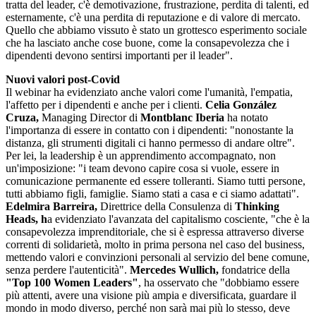
tratta del leader, c'è demotivazione, frustrazione, perdita di talenti, ed
esternamente, c'è una perdita di reputazione e di valore di mercato.
Quello che abbiamo vissuto è stato un grottesco esperimento sociale
che ha lasciato anche cose buone, come la consapevolezza che i
dipendenti devono sentirsi importanti per il leader".
Nuovi valori post-Covid
Il webinar ha evidenziato anche valori come l'umanità, l'empatia,
l'affetto per i dipendenti e anche per i clienti.
Celia González
Cruza,
Managing Director di
Montblanc Iberia
ha notato
l'importanza di essere in contatto con i dipendenti: "nonostante la
distanza, gli strumenti digitali ci hanno permesso di andare oltre".
Per lei, la leadership è un apprendimento accompagnato, non
un'imposizione: "i team devono capire cosa si vuole, essere in
comunicazione permanente ed essere tolleranti. Siamo tutti persone,
tutti abbiamo figli, famiglie. Siamo stati a casa e ci siamo adattati".
Edelmira Barreira,
Direttrice della Consulenza di
Thinking
Heads, h
a evidenziato l'avanzata del capitalismo cosciente, "che è la
consapevolezza imprenditoriale, che si è espressa attraverso diverse
correnti di solidarietà, molto in prima persona nel caso del business,
mettendo valori e convinzioni personali al servizio del bene comune,
senza perdere l'autenticità".
Mercedes Wullich,
fondatrice della
"Top 100 Women Leaders"
, ha osservato che "dobbiamo essere
più attenti, avere una visione più ampia e diversificata, guardare il
mondo in modo diverso, perché non sarà mai più lo stesso, deve