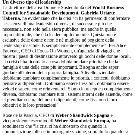
Un diverso tipo di leadership
La direttrice dell'area Donne e Sostenibilità del
World Business
Council for Sustainable Development, Gabriela Uriarte
Taberna,
ha evidenziato che la crisi "ci ha permesso di confermare
l'esistenza di una leadership diversa, di successo e più che
necessaria, non solo nella sfera pubblica, ma anche in quella
imprenditoriale, che è la leadership femminile. Questa non è
esclusiva delle donne e non è né migliore né peggiore della
leadership maschile. È semplicemente complementare". Per Alice
Fauveau, CEO di Focus On Women, un'agenzia di viaggi che
mostra i paesi di destinazione attraverso gli occhi delle donne locali,
"la crisi ci ha ricordato a cosa dobbiamo dare priorità e che la
famiglia è una delle cose più importanti. Bisogna anche saper
guidare all'interno della propria famiglia. A livello aziendale
dobbiamo cambiare completamente le priorità, i concetti, dobbiamo
pensare ai dipendenti. Dobbiamo essere flessibili, dobbiamo essere
veloci e sapere come reinventarci. Siamo in un'epoca completamente
diversa, dobbiamo cambiare tutti i sistemi interni delle aziende, come
ci prendiamo cura dei nostri dipendenti, come fissiamo i loro
obiettivi o le loro prestazioni".
Rose de la Pascua, CEO di
Weber Shandwick Spagna
e
vicepresidente esecutivo di
Weber Shandwick Europa,
ha
sottolineato che "la crisi ci ha dimostrato che quando la
comunicazione fallisce in un'organizzazione, soprattutto quando si