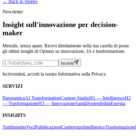
← Back to
Stories
Newsletter
Insight sull'innovazione per decision-
maker
Mensile, senza spam. Ricevi direttamente nella tua casella di posta
gli ultimi insight di Opinno su innovazione, IA e trasformazione.
Iscriviti
Iscrivendoti, accetti la nostra Informativa sulla Privacy.
SERVIZI
Panoramica
AI Transformation
Content Studio
H1 — Intelligence
H2
— Trasformazione
H3 — Innovazione
Sanità
Sostenibilità
Energia
INSIGHTS
Tutti
Insights
Voci
Pubblicazioni
Conferenze
Intelligence
Trasformazione