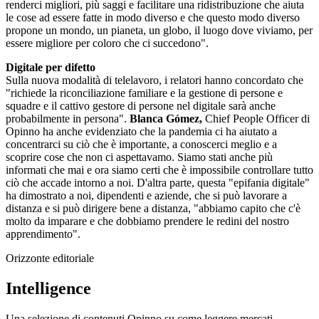
renderci migliori, più saggi e facilitare una ridistribuzione che aiuta
le cose ad essere fatte in modo diverso e che questo modo diverso
propone un mondo, un pianeta, un globo, il luogo dove viviamo, per
essere migliore per coloro che ci succedono".
Digitale per difetto
Sulla nuova modalità di telelavoro, i relatori hanno concordato che
"richiede la riconciliazione familiare e la gestione di persone e
squadre e il cattivo gestore di persone nel digitale sarà anche
probabilmente in persona".
Blanca Gómez,
Chief People Officer di
Opinno ha anche evidenziato che la pandemia ci ha aiutato a
concentrarci su ciò che è importante, a conoscerci meglio e a
scoprire cose che non ci aspettavamo. Siamo stati anche più
informati che mai e ora siamo certi che è impossibile controllare tutto
ciò che accade intorno a noi. D'altra parte, questa "epifania digitale"
ha dimostrato a noi, dipendenti e aziende, che si può lavorare a
distanza e si può dirigere bene a distanza, "abbiamo capito che c'è
molto da imparare e che dobbiamo prendere le redini del nostro
apprendimento".
Orizzonte editoriale
Intelligence
Una selezione di contenuti Opinno su come leggere mercati,