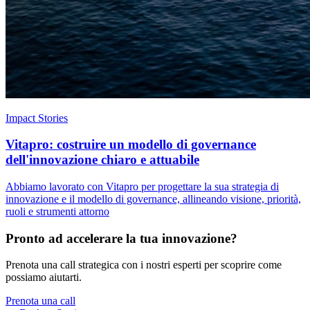
Impact Stories
Vitapro: costruire un modello di governance
dell'innovazione chiaro e attuabile
Abbiamo lavorato con Vitapro per progettare la sua strategia di
innovazione e il modello di governance, allineando visione, priorità,
ruoli e strumenti attorno
Pronto ad accelerare la tua innovazione?
Prenota una call strategica con i nostri esperti per scoprire come
possiamo aiutarti.
Prenota una call