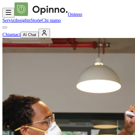
Opinno
Servizi
Insights
Storie
Chi siamo
Chiamaci
AI Chat