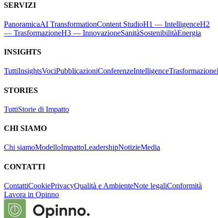
SERVIZI
Panoramica
AI Transformation
Content Studio
H1 — Intelligence
H2
— Trasformazione
H3 — Innovazione
Sanità
Sostenibilità
Energia
INSIGHTS
Tutti
Insights
Voci
Pubblicazioni
Conferenze
Intelligence
Trasformazione
STORIES
Tutti
Storie di Impatto
CHI SIAMO
Chi siamo
Modello
Impatto
Leadership
Notizie
Media
CONTATTI
Contatti
Cookie
Privacy
Qualità e Ambiente
Note legali
Conformità
Lavora in Opinno