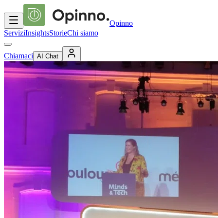
Opinno
Servizi
Insights
Storie
Chi siamo
Chiamaci
AI Chat