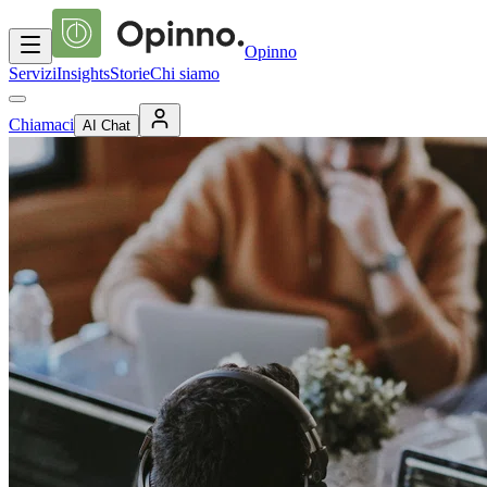
Opinno
Servizi
Insights
Storie
Chi siamo
Chiamaci
AI Chat