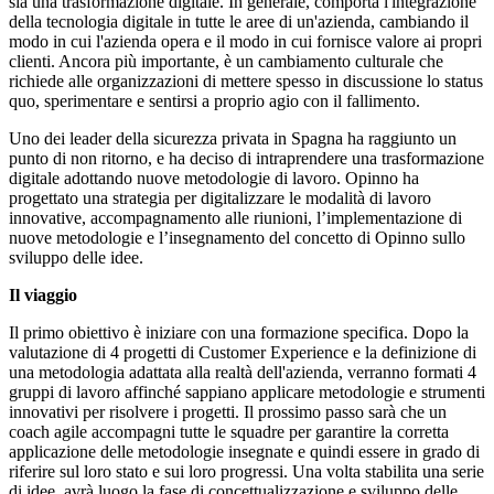
sia una trasformazione digitale. In generale, comporta l'integrazione
della tecnologia digitale in tutte le aree di un'azienda, cambiando il
modo in cui l'azienda opera e il modo in cui fornisce valore ai propri
clienti. Ancora più importante, è un cambiamento culturale che
richiede alle organizzazioni di mettere spesso in discussione lo status
quo, sperimentare e sentirsi a proprio agio con il fallimento.
Uno dei leader della sicurezza privata in Spagna ha raggiunto un
punto di non ritorno, e ha deciso di intraprendere una trasformazione
digitale adottando nuove metodologie di lavoro. Opinno ha
progettato una strategia per digitalizzare le modalità di lavoro
innovative, accompagnamento alle riunioni, l’implementazione di
nuove metodologie e l’insegnamento del concetto di Opinno sullo
sviluppo delle idee.
Il viaggio
Il primo obiettivo è iniziare con una formazione specifica. Dopo la
valutazione di 4 progetti di Customer Experience e la definizione di
una metodologia adattata alla realtà dell'azienda, verranno formati 4
gruppi di lavoro affinché sappiano applicare metodologie e strumenti
innovativi per risolvere i progetti. Il prossimo passo sarà che un
coach agile accompagni tutte le squadre per garantire la corretta
applicazione delle metodologie insegnate e quindi essere in grado di
riferire sul loro stato e sui loro progressi. Una volta stabilita una serie
di idee, avrà luogo la fase di concettualizzazione e sviluppo delle