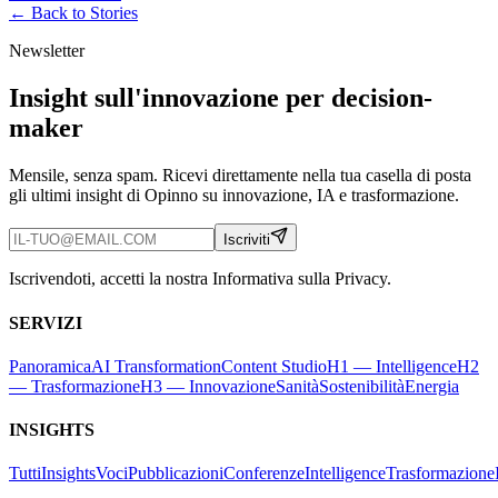
← Back to
Stories
Newsletter
Insight sull'innovazione per decision-
maker
Mensile, senza spam. Ricevi direttamente nella tua casella di posta
gli ultimi insight di Opinno su innovazione, IA e trasformazione.
Iscriviti
Iscrivendoti, accetti la nostra Informativa sulla Privacy.
SERVIZI
Panoramica
AI Transformation
Content Studio
H1 — Intelligence
H2
— Trasformazione
H3 — Innovazione
Sanità
Sostenibilità
Energia
INSIGHTS
Tutti
Insights
Voci
Pubblicazioni
Conferenze
Intelligence
Trasformazione