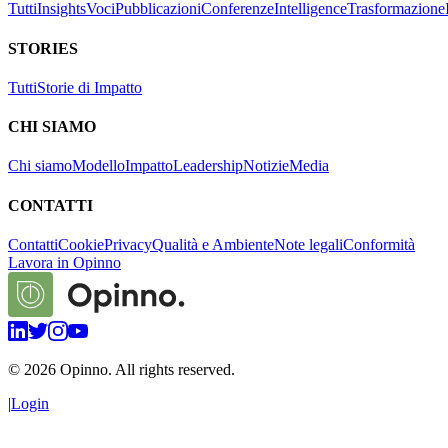
Tutti
Insights
Voci
Pubblicazioni
Conferenze
Intelligence
Trasformazione
STORIES
Tutti
Storie di Impatto
CHI SIAMO
Chi siamo
Modello
Impatto
Leadership
Notizie
Media
CONTATTI
Contatti
Cookie
Privacy
Qualità e Ambiente
Note legali
Conformità
Lavora in Opinno
©
2026
Opinno. All rights reserved.
|
Login