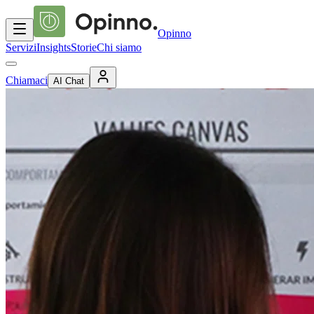
Opinno
Servizi
Insights
Storie
Chi siamo
Chiamaci
AI Chat