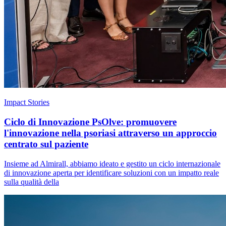
Impact Stories
Ciclo di Innovazione PsOlve: promuovere
l'innovazione nella psoriasi attraverso un approccio
centrato sul paziente
Insieme ad Almirall, abbiamo ideato e gestito un ciclo internazionale
di innovazione aperta per identificare soluzioni con un impatto reale
sulla qualità della