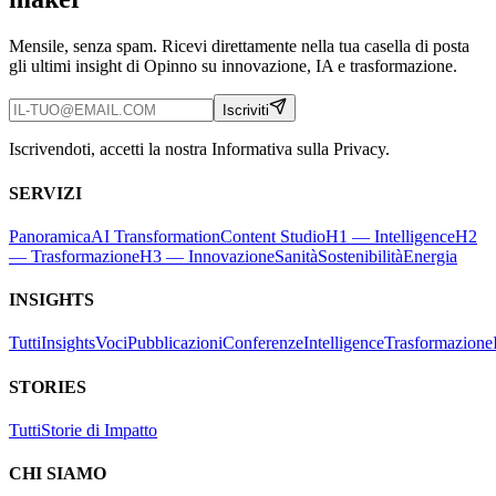
Mensile, senza spam. Ricevi direttamente nella tua casella di posta
gli ultimi insight di Opinno su innovazione, IA e trasformazione.
Iscriviti
Iscrivendoti, accetti la nostra Informativa sulla Privacy.
SERVIZI
Panoramica
AI Transformation
Content Studio
H1 — Intelligence
H2
— Trasformazione
H3 — Innovazione
Sanità
Sostenibilità
Energia
INSIGHTS
Tutti
Insights
Voci
Pubblicazioni
Conferenze
Intelligence
Trasformazione
STORIES
Tutti
Storie di Impatto
CHI SIAMO