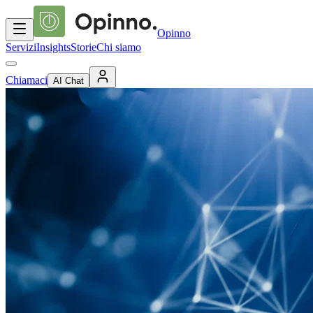
Opinno
Servizi
Insights
Storie
Chi siamo
Chiamaci
AI Chat