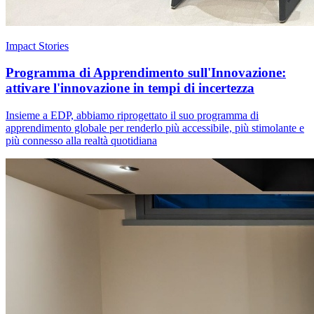
Impact Stories
Programma di Apprendimento sull'Innovazione:
attivare l'innovazione in tempi di incertezza
Insieme a EDP, abbiamo riprogettato il suo programma di
apprendimento globale per renderlo più accessibile, più stimolante e
più connesso alla realtà quotidiana