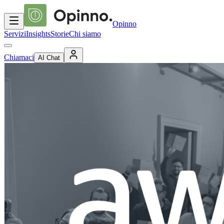
Opinno
Servizi
Insights
Storie
Chi siamo
Chiamaci
AI Chat