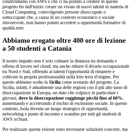
condividiamo con AWS e che ci ha portato a credere in questo
progetto fin dall'inizio: creare un vivaio di nuovi talenti in materia di
Cloud Computing, coinvolgendo persone disoccupate o
sottoccupate che, a causa di un contesto economico e sociale
sfavorevole, non hanno potuto accedere a opportunità formative di
qualità.rnrn
Abbiamo erogato oltre
400 ore
di lezione
a
50 studenti
a Catania
Il nostro impatto non è solo colmare la distanza tra domanda e
offerta di lavoro nel cloud, ma anche ridurre il divario occupazionale
tra Nord e Sud, offrendo ai talenti l'opportunità di rimanere e
coltivare la propria professionalità nella loro terra d'origine. Per
questo abbiamo scelto la
Sicilia
come scenario del progetto. La
Sicilia, infatti, è attualmente una delle regioni con il più alto tasso di
disoccupazione in Europa, un dato che colpisce in particolare i
giovani,
dove la disoccupazione raggiunge picchi fino al 60%
,
aumentando e accelerando il rischio di esclusione sociale. In questo
contesto, Isola diventa un luogo strategico di opportunità,
networking e punto di incontro e scambio per tutti gli studenti di
AWS re/Start.
Per realizzare questa visione sono necessarie soluzioni concrete, ma