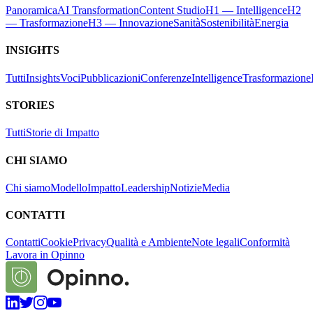
Panoramica
AI Transformation
Content Studio
H1 — Intelligence
H2
— Trasformazione
H3 — Innovazione
Sanità
Sostenibilità
Energia
INSIGHTS
Tutti
Insights
Voci
Pubblicazioni
Conferenze
Intelligence
Trasformazione
STORIES
Tutti
Storie di Impatto
CHI SIAMO
Chi siamo
Modello
Impatto
Leadership
Notizie
Media
CONTATTI
Contatti
Cookie
Privacy
Qualità e Ambiente
Note legali
Conformità
Lavora in Opinno