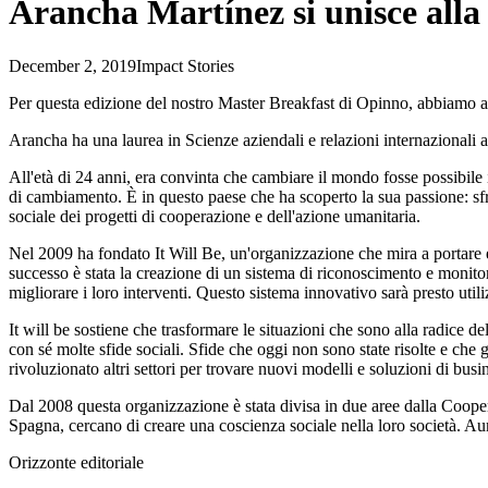
Arancha Martínez si unisce alla
December 2, 2019
Impact Stories
Per questa edizione del nostro Master Breakfast di Opinno, abbiamo av
Arancha ha una laurea in Scienze aziendali e relazioni internazional
All'età di 24 anni, era convinta che cambiare il mondo fosse possibile
di cambiamento. È in questo paese che ha scoperto la sua passione: sfru
sociale dei progetti di cooperazione e dell'azione umanitaria.
Nel 2009 ha fondato It Will Be, un'organizzazione che mira a portare e
successo è stata la creazione di un sistema di riconoscimento e monito
migliorare i loro interventi. Questo sistema innovativo sarà presto utili
It will be sostiene che trasformare le situazioni che sono alla radice 
con sé molte sfide sociali. Sfide che oggi non sono state risolte e che g
rivoluzionato altri settori per trovare nuovi modelli e soluzioni di busi
Dal 2008 questa organizzazione è stata divisa in due aree dalla Cooper
Spagna, cercano di creare una coscienza sociale nella loro società. Au
Orizzonte editoriale