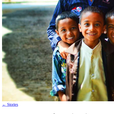
←
Stories