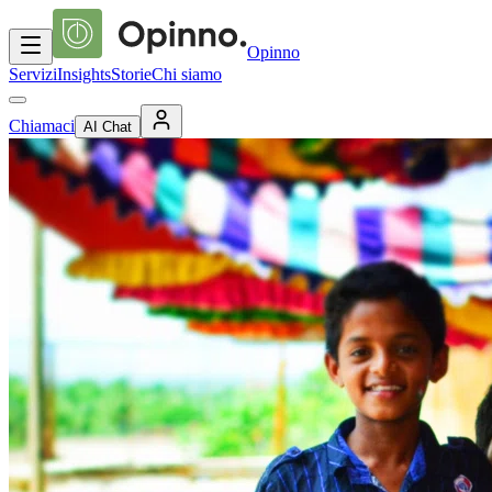
Opinno
Servizi
Insights
Storie
Chi siamo
Chiamaci
AI Chat