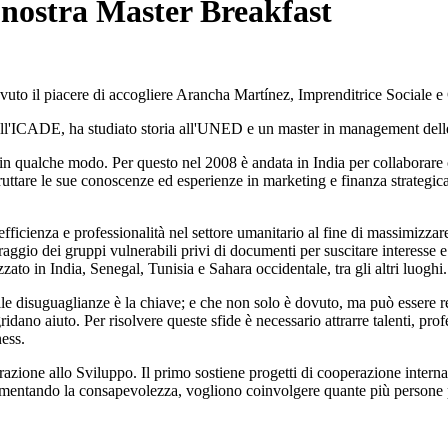
 nostra Master Breakfast
uto il piacere di accogliere Arancha Martínez, Imprenditrice Sociale e
i all'ICADE, ha studiato storia all'UNED e un master in management de
 in qualche modo. Per questo nel 2008 è andata in India per collaborare
ttare le sue conoscenze ed esperienze in marketing e finanza strategica 
fficienza e professionalità nel settore umanitario al fine di massimizzar
raggio dei gruppi vulnerabili privi di documenti per suscitare interess
zzato in India, Senegal, Tunisia e Sahara occidentale, tra gli altri luoghi.
delle disuguaglianze è la chiave; e che non solo è dovuto, ma può essere r
ridano aiuto. Per risolvere queste sfide è necessario attrarre talenti, pr
ness.
azione allo Sviluppo. Il primo sostiene progetti di cooperazione intern
mentando la consapevolezza, vogliono coinvolgere quante più persone poss