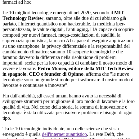
farmaci ad hoc.
Le 10 migliori tecnologie emergenti nel 2020, secondo il
MIT
Technology Review
, saranno, oltre alle due di cui abbiamo già
parlato, l'Internet quantistico non hackerabile, la medicina iper-
personalizzata, le valute digitali, l'anti-aging, l'IA capace di scoprire
composti per nuovi farmaci, mega-costellazioni di satelliti, la
supremazia quantistica, la micro AI capace di eseguire applicazioni
su uno smartphone, la privacy differenziale e la responsabilità del
cambiamento climatico; saranno 10 scoperte tecnologiche che
faranno davvero la differenza nella risoluzione di problemi
importanti, scelte per la loro capacità di cambiare il nostro modo di
vivere e lavorare.
Pedro Moneo, editore della MIT Tech Review
in spagnolo, CEO e founder di Opinno
, afferma che "le nuove
tecnologie sono un grande stimolo per trasformare il nostro modo di
lavorare e continuare a innovare".
Fin dall'antichità, gli esseri umani hanno avuto la necessità di
sviluppare strumenti per migliorare il loro modo di lavorare e la loro
qualità di vita. Nel corso della storia, la somma di innovazione e
tecnologia è stata utilizzata per risolvere problemi e bisogni di ogni
tipo.
Tra le 10 tecnologie individuate, una delle scienze che si sta
emergendo è quella
dell'internet quantistico
. La rete Delft, che