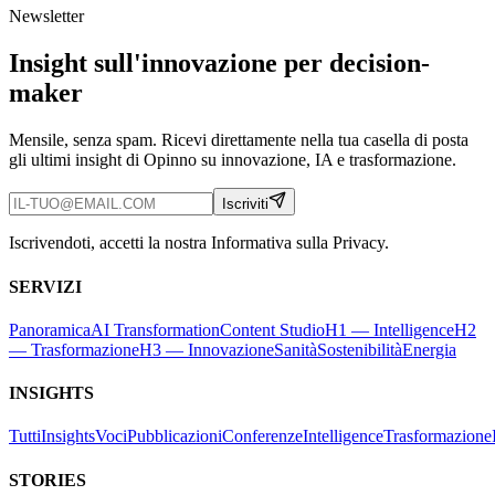
Newsletter
Insight sull'innovazione per decision-
maker
Mensile, senza spam. Ricevi direttamente nella tua casella di posta
gli ultimi insight di Opinno su innovazione, IA e trasformazione.
Iscriviti
Iscrivendoti, accetti la nostra Informativa sulla Privacy.
SERVIZI
Panoramica
AI Transformation
Content Studio
H1 — Intelligence
H2
— Trasformazione
H3 — Innovazione
Sanità
Sostenibilità
Energia
INSIGHTS
Tutti
Insights
Voci
Pubblicazioni
Conferenze
Intelligence
Trasformazione
STORIES