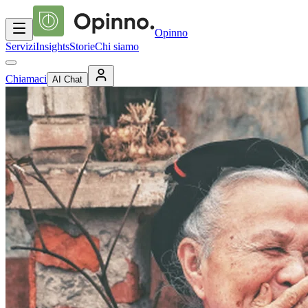
Opinno
Servizi
Insights
Storie
Chi siamo
Chiamaci
AI Chat