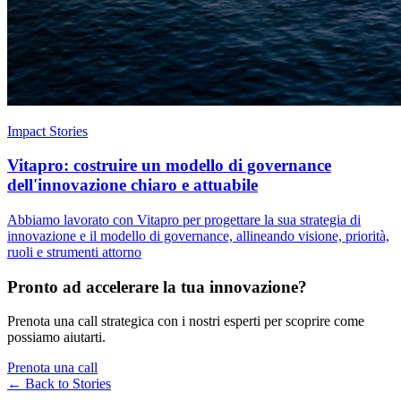
Impact Stories
Vitapro: costruire un modello di governance
dell'innovazione chiaro e attuabile
Abbiamo lavorato con Vitapro per progettare la sua strategia di
innovazione e il modello di governance, allineando visione, priorità,
ruoli e strumenti attorno
Pronto ad accelerare la tua innovazione?
Prenota una call strategica con i nostri esperti per scoprire come
possiamo aiutarti.
Prenota una call
← Back to
Stories