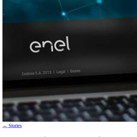
←
Stories