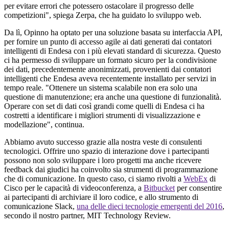
per evitare errori che potessero ostacolare il progresso delle
competizioni", spiega Zerpa, che ha guidato lo sviluppo web.
Da lì, Opinno ha optato per una soluzione basata su interfaccia API,
per fornire un punto di accesso agile ai dati generati dai contatori
intelligenti di Endesa con i più elevati standard di sicurezza. Questo
ci ha permesso di sviluppare un formato sicuro per la condivisione
dei dati, precedentemente anonimizzati, provenienti dai contatori
intelligenti che Endesa aveva recentemente installato per servizi in
tempo reale. "Ottenere un sistema scalabile non era solo una
questione di manutenzione; era anche una questione di funzionalità.
Operare con set di dati così grandi come quelli di Endesa ci ha
costretti a identificare i migliori strumenti di visualizzazione e
modellazione", continua.
Abbiamo avuto successo grazie alla nostra veste di consulenti
tecnologici. Offrire uno spazio di interazione dove i partecipanti
possono non solo sviluppare i loro progetti ma anche ricevere
feedback dai giudici ha coinvolto sia strumenti di programmazione
che di comunicazione. In questo caso, ci siamo rivolti a
WebEx
di
Cisco per le capacità di videoconferenza, a
Bitbucket
per consentire
ai partecipanti di archiviare il loro codice, e allo strumento di
comunicazione Slack,
una delle dieci tecnologie emergenti del 2016
,
secondo il nostro partner, MIT Technology Review.