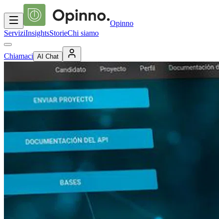
Opinno
Servizi
Insights
Storie
Chi siamo
Chiamaci
AI Chat