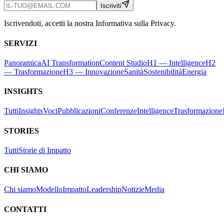
Iscriviti
Iscrivendoti, accetti la nostra Informativa sulla Privacy.
SERVIZI
Panoramica
AI Transformation
Content Studio
H1 — Intelligence
H2
— Trasformazione
H3 — Innovazione
Sanità
Sostenibilità
Energia
INSIGHTS
Tutti
Insights
Voci
Pubblicazioni
Conferenze
Intelligence
Trasformazione
STORIES
Tutti
Storie di Impatto
CHI SIAMO
Chi siamo
Modello
Impatto
Leadership
Notizie
Media
CONTATTI