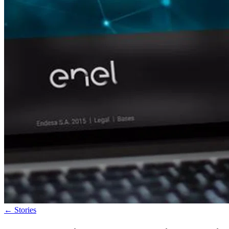
←
Stories