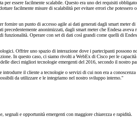
ta per essere facilmente scalabile. Questo era uno dei requisiti obbligato
ottare facilmente misure di scalabilità per evitare errori che potessero 
r fornire un punto di accesso agile ai dati generati dagli smart meter di
ati precedentemente anonimizzati, dagli smart meter che Endesa aveva rec
funzionalità. Operare con set di dati così grandi come quelli di Endesa c
logici. Offrire uno spazio di interazione dove i partecipanti possono n
one. In questo caso, ci siamo rivolti a WebEx di Cisco per le capacità 
a delle dieci migliori tecnologie emergenti del 2016, secondo il nostro
 introdurre il cliente a tecnologie o servizi di cui non era a conoscenz
sibili da utilizzare e le integriamo nel nostro sviluppo interno."
, segnali e opportunità emergenti con maggiore chiarezza e rapidità.