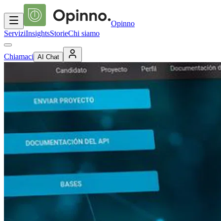
Opinno
Servizi
Insights
Storie
Chi siamo
Chiamaci
AI Chat