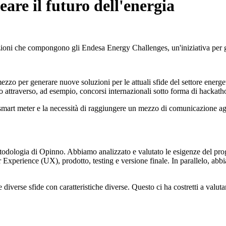
are il futuro dell'energia
ioni che compongono gli Endesa Energy Challenges, un'iniziativa per gen
ezzo per generare nuove soluzioni per le attuali sfide del settore ener
ico attraverso, ad esempio, concorsi internazionali sotto forma di hac
 smart meter e la necessità di raggiungere un mezzo di comunicazione agil
etodologia di Opinno. Abbiamo analizzato e valutato le esigenze del proge
 User Experience (UX), prodotto, testing e versione finale. In parallelo
diverse sfide con caratteristiche diverse. Questo ci ha costretti a valuta