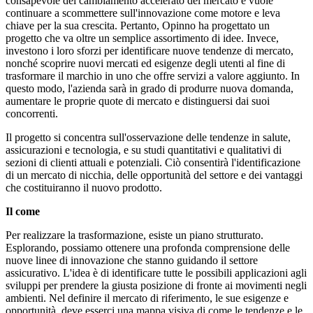
consapevole del cambiamento accelerato del mercato e vuole
continuare a scommettere sull'innovazione come motore e leva
chiave per la sua crescita. Pertanto, Opinno ha progettato un
progetto che va oltre un semplice assortimento di idee. Invece,
investono i loro sforzi per identificare nuove tendenze di mercato,
nonché scoprire nuovi mercati ed esigenze degli utenti al fine di
trasformare il marchio in uno che offre servizi a valore aggiunto. In
questo modo, l'azienda sarà in grado di produrre nuova domanda,
aumentare le proprie quote di mercato e distinguersi dai suoi
concorrenti.
Il progetto si concentra sull'osservazione delle tendenze in salute,
assicurazioni e tecnologia, e su studi quantitativi e qualitativi di
sezioni di clienti attuali e potenziali. Ciò consentirà l'identificazione
di un mercato di nicchia, delle opportunità del settore e dei vantaggi
che costituiranno il nuovo prodotto.
Il come
Per realizzare la trasformazione, esiste un piano strutturato.
Esplorando, possiamo ottenere una profonda comprensione delle
nuove linee di innovazione che stanno guidando il settore
assicurativo. L'idea è di identificare tutte le possibili applicazioni agli
sviluppi per prendere la giusta posizione di fronte ai movimenti negli
ambienti. Nel definire il mercato di riferimento, le sue esigenze e
opportunità, deve esserci una mappa visiva di come le tendenze e le