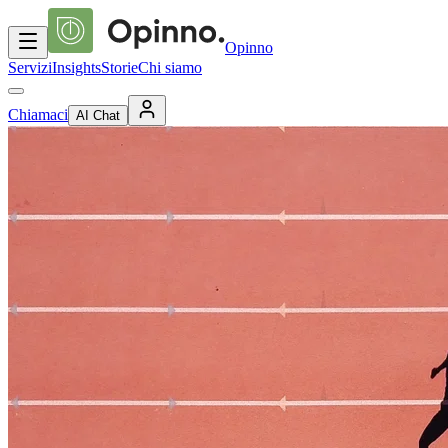
Opinno
Servizi
Insights
Storie
Chi siamo
Chiamaci
AI Chat