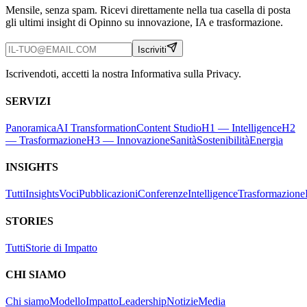
Mensile, senza spam. Ricevi direttamente nella tua casella di posta
gli ultimi insight di Opinno su innovazione, IA e trasformazione.
Iscriviti
Iscrivendoti, accetti la nostra Informativa sulla Privacy.
SERVIZI
Panoramica
AI Transformation
Content Studio
H1 — Intelligence
H2
— Trasformazione
H3 — Innovazione
Sanità
Sostenibilità
Energia
INSIGHTS
Tutti
Insights
Voci
Pubblicazioni
Conferenze
Intelligence
Trasformazione
STORIES
Tutti
Storie di Impatto
CHI SIAMO
Chi siamo
Modello
Impatto
Leadership
Notizie
Media