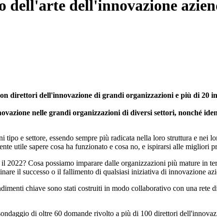
o dell'arte dell'innovazione azie
n direttori dell'innovazione di grandi organizzazioni e più di 20 inte
innovazione nelle grandi organizzazioni di diversi settori, nonché ide
i tipo e settore, essendo sempre più radicata nella loro struttura e nei l
te utile sapere cosa ha funzionato e cosa no, e ispirarsi alle migliori pr
er il 2022? Cosa possiamo imparare dalle organizzazioni più mature in t
inare il successo o il fallimento di qualsiasi iniziativa di innovazione az
ndimenti chiave sono stati costruiti in modo collaborativo con una rete di
n sondaggio di oltre 60 domande rivolto a più di 100 direttori dell'innova