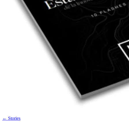
←
Stories