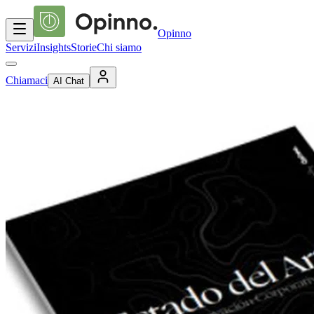
Opinno
Servizi
Insights
Storie
Chi siamo
Chiamaci
AI Chat