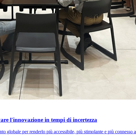
e l'innovazione in tempi di incertezza
 globale per renderlo più accessibile, più stimolante e più connesso al