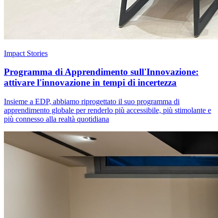
Impact Stories
Programma di Apprendimento sull'Innovazione:
attivare l'innovazione in tempi di incertezza
Insieme a EDP, abbiamo riprogettato il suo programma di
apprendimento globale per renderlo più accessibile, più stimolante e
più connesso alla realtà quotidiana