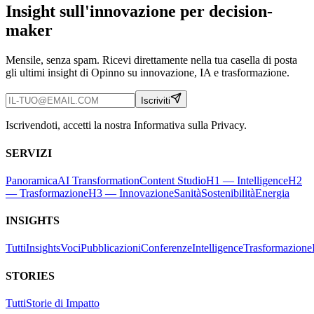
Insight sull'innovazione per decision-
maker
Mensile, senza spam. Ricevi direttamente nella tua casella di posta
gli ultimi insight di Opinno su innovazione, IA e trasformazione.
Iscriviti
Iscrivendoti, accetti la nostra Informativa sulla Privacy.
SERVIZI
Panoramica
AI Transformation
Content Studio
H1 — Intelligence
H2
— Trasformazione
H3 — Innovazione
Sanità
Sostenibilità
Energia
INSIGHTS
Tutti
Insights
Voci
Pubblicazioni
Conferenze
Intelligence
Trasformazione
STORIES
Tutti
Storie di Impatto