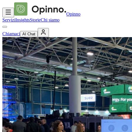
Opinno
Servizi
Insights
Storie
Chi siamo
Chiamaci
AI Chat