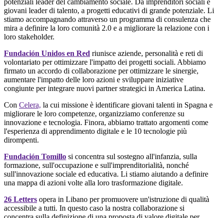
potenziali leader del cambiamento sociale. Da imprenditori sociali e
giovani leader di talento, a progetti educativi di grande potenziale. Li
stiamo accompagnando attraverso un programma di consulenza che
mira a definire la loro comunità 2.0 e a migliorare la relazione con i
loro stakeholder.
Fundación Unidos en Red
riunisce aziende, personalità e reti di
volontariato per ottimizzare l'impatto dei progetti sociali. Abbiamo
firmato un accordo di collaborazione per ottimizzare le sinergie,
aumentare l'impatto delle loro azioni e sviluppare iniziative
congiunte per integrare nuovi partner strategici in America Latina.
Con
Celera,
la cui missione è identificare giovani talenti in Spagna e
migliorare le loro competenze, organizziamo conferenze su
innovazione e tecnologia. Finora, abbiamo trattato argomenti come
l'esperienza di apprendimento digitale e le 10 tecnologie più
dirompenti.
Fundación Tomillo
si concentra sul sostegno all'infanzia, sulla
formazione, sull'occupazione e sull'imprenditorialità, nonché
sull'innovazione sociale ed educativa. Li stiamo aiutando a definire
una mappa di azioni volte alla loro trasformazione digitale.
26 Letters
opera in Libano per promuovere un'istruzione di qualità
accessibile a tutti. In questo caso la nostra collaborazione si
concentra sulla definizione di una proposta di valore digitale per