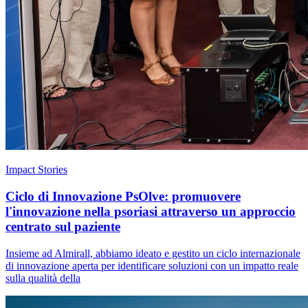
Impact Stories
Ciclo di Innovazione PsOlve: promuovere
l'innovazione nella psoriasi attraverso un approccio
centrato sul paziente
Insieme ad Almirall, abbiamo ideato e gestito un ciclo internazionale
di innovazione aperta per identificare soluzioni con un impatto reale
sulla qualità della