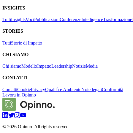
INSIGHTS
Tutti
Insights
Voci
Pubblicazioni
Conferenze
Intelligence
Trasformazione
STORIES
Tutti
Storie di Impatto
CHI SIAMO
Chi siamo
Modello
Impatto
Leadership
Notizie
Media
CONTATTI
Contatti
Cookie
Privacy
Qualità e Ambiente
Note legali
Conformità
Lavora in Opinno
©
2026
Opinno. All rights reserved.