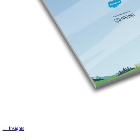
←
Insights