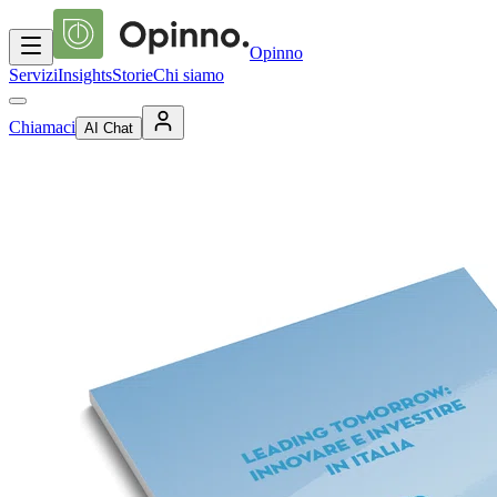
Opinno
Servizi
Insights
Storie
Chi siamo
Chiamaci
AI Chat