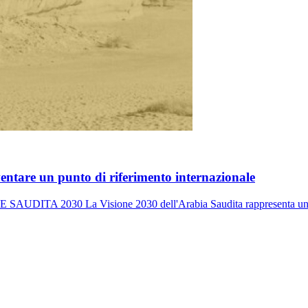
iventare un punto di riferimento internazionale
0 La Visione 2030 dell'Arabia Saudita rappresenta un piano a