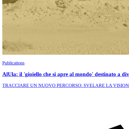
Publications
AlUla: il 'gioiello che si apre al mondo' destinato a d
TRACCIARE UN NUOVO PERCORSO: SVELARE LA VISIONE SAUDITA 203