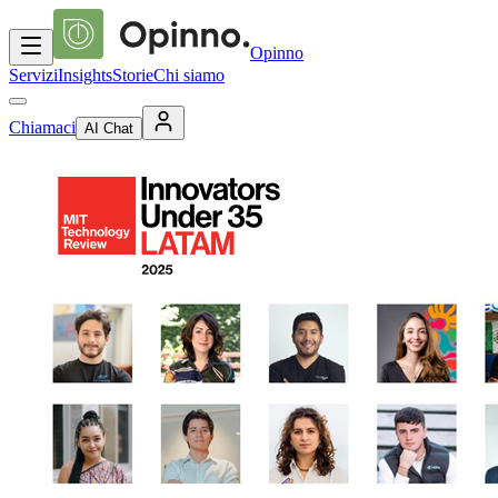
Opinno
Servizi
Insights
Storie
Chi siamo
Chiamaci
AI Chat