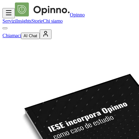
Opinno
Servizi
Insights
Storie
Chi siamo
Chiamaci
AI Chat