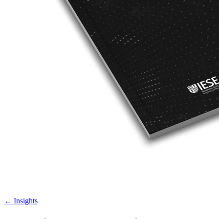
←
Insights