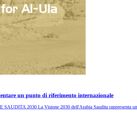
iventare un punto di riferimento internazionale
0 La Visione 2030 dell'Arabia Saudita rappresenta un piano a