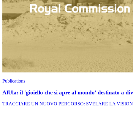
Publications
AlUla: il 'gioiello che si apre al mondo' destinato a d
TRACCIARE UN NUOVO PERCORSO: SVELARE LA VISIONE SAUDITA 203