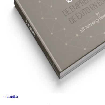
←
Insights