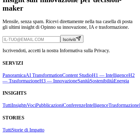
maker
Mensile, senza spam. Ricevi direttamente nella tua casella di posta
gli ultimi insight di Opinno su innovazione, IA e trasformazione.
Iscriviti
Iscrivendoti, accetti la nostra Informativa sulla Privacy.
SERVIZI
Panoramica
AI Transformation
Content Studio
H1 — Intelligence
H2
— Trasformazione
H3 — Innovazione
Sanità
Sostenibilità
Energia
INSIGHTS
Tutti
Insights
Voci
Pubblicazioni
Conferenze
Intelligence
Trasformazione
STORIES
Tutti
Storie di Impatto