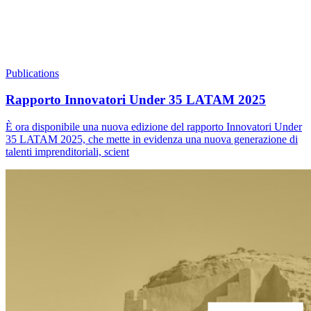
Publications
Rapporto Innovatori Under 35 LATAM 2025
È ora disponibile una nuova edizione del rapporto Innovatori Under
35 LATAM 2025, che mette in evidenza una nuova generazione di
talenti imprenditoriali, scient