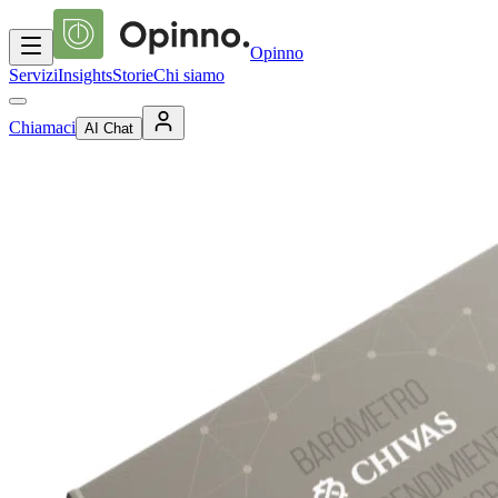
Opinno
Servizi
Insights
Storie
Chi siamo
Chiamaci
AI Chat