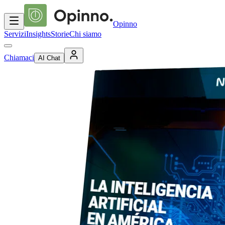
Opinno
Servizi
Insights
Storie
Chi siamo
Chiamaci
AI Chat