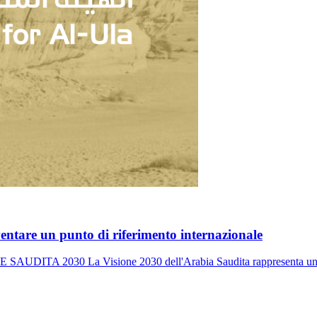
iventare un punto di riferimento internazionale
0 La Visione 2030 dell'Arabia Saudita rappresenta un piano a