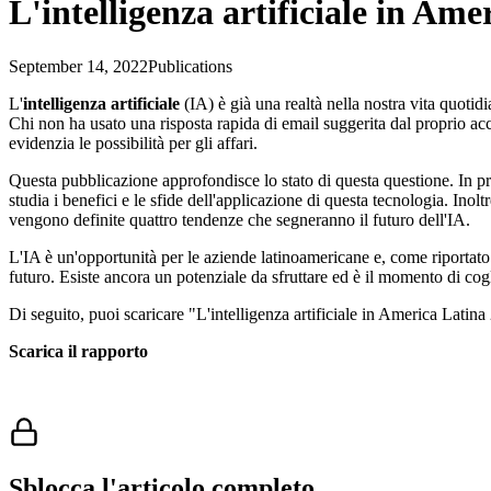
L'intelligenza artificiale in Am
September 14, 2022
Publications
L'
intelligenza artificiale
(IA) è già una realtà nella nostra vita quotid
Chi non ha usato una risposta rapida di email suggerita dal proprio ac
evidenzia le possibilità per gli affari.
Questa pubblicazione approfondisce lo stato di questa questione. In pr
studia i benefici e le sfide dell'applicazione di questa tecnologia. Inoltr
vengono definite quattro tendenze che segneranno il futuro dell'IA.
L'IA è un'opportunità per le aziende latinoamericane e, come riportato 
futuro. Esiste ancora un potenziale da sfruttare ed è il momento di cogl
Di seguito, puoi scaricare "L'intelligenza artificiale in America Latin
Scarica il rapporto
Sblocca l'articolo completo