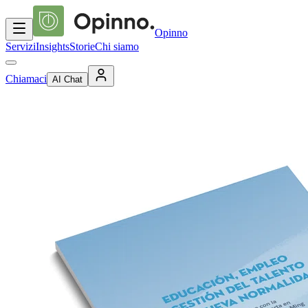
Opinno
Servizi
Insights
Storie
Chi siamo
Chiamaci
AI Chat