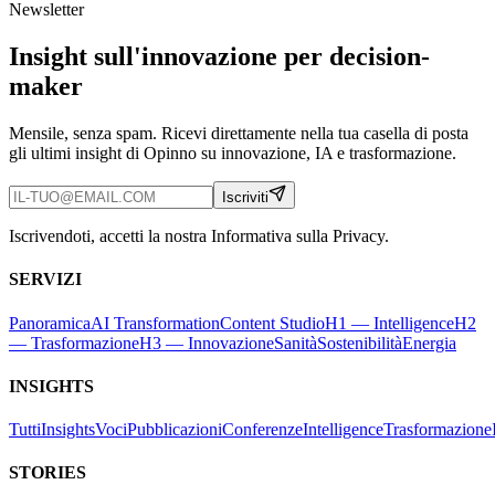
Newsletter
Insight sull'innovazione per decision-
maker
Mensile, senza spam. Ricevi direttamente nella tua casella di posta
gli ultimi insight di Opinno su innovazione, IA e trasformazione.
Iscriviti
Iscrivendoti, accetti la nostra Informativa sulla Privacy.
SERVIZI
Panoramica
AI Transformation
Content Studio
H1 — Intelligence
H2
— Trasformazione
H3 — Innovazione
Sanità
Sostenibilità
Energia
INSIGHTS
Tutti
Insights
Voci
Pubblicazioni
Conferenze
Intelligence
Trasformazione
STORIES