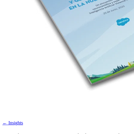
←
Insights