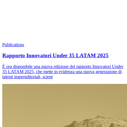
Publications
Rapporto Innovatori Under 35 LATAM 2025
È ora disponibile una nuova edizione del rapporto Innovatori Under
35 LATAM 2025, che mette in evidenza una nuova generazione di
talenti imprenditoriali, scient