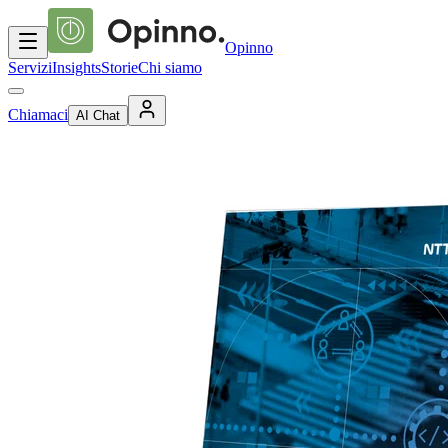
Opinno
Servizi
Insights
Storie
Chi siamo
Chiamaci
AI Chat