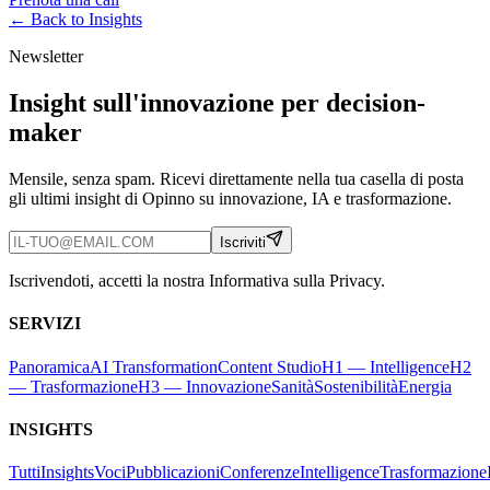
← Back to
Insights
Newsletter
Insight sull'innovazione per decision-
maker
Mensile, senza spam. Ricevi direttamente nella tua casella di posta
gli ultimi insight di Opinno su innovazione, IA e trasformazione.
Iscriviti
Iscrivendoti, accetti la nostra Informativa sulla Privacy.
SERVIZI
Panoramica
AI Transformation
Content Studio
H1 — Intelligence
H2
— Trasformazione
H3 — Innovazione
Sanità
Sostenibilità
Energia
INSIGHTS
Tutti
Insights
Voci
Pubblicazioni
Conferenze
Intelligence
Trasformazione