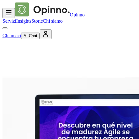
Opinno
Servizi
Insights
Storie
Chi siamo
Chiamaci
AI Chat