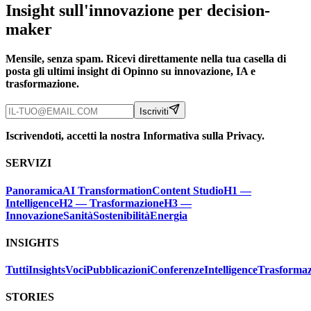
Insight sull'innovazione per decision-
maker
Mensile, senza spam. Ricevi direttamente nella tua casella di
posta gli ultimi insight di Opinno su innovazione, IA e
trasformazione.
Iscriviti
Iscrivendoti, accetti la nostra Informativa sulla Privacy.
SERVIZI
Panoramica
AI Transformation
Content Studio
H1 —
Intelligence
H2 — Trasformazione
H3 —
Innovazione
Sanità
Sostenibilità
Energia
INSIGHTS
Tutti
Insights
Voci
Pubblicazioni
Conferenze
Intelligence
Trasformaz
STORIES