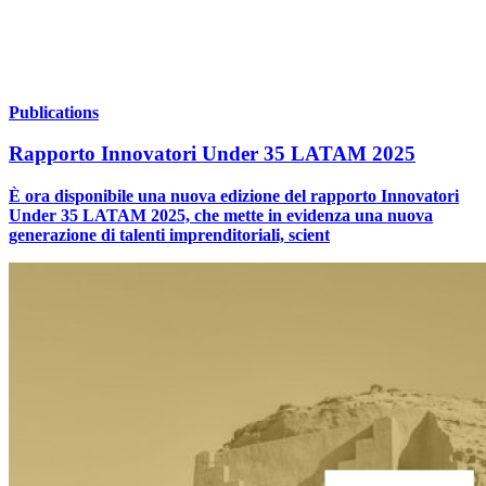
Publications
Rapporto Innovatori Under 35 LATAM 2025
È ora disponibile una nuova edizione del rapporto Innovatori
Under 35 LATAM 2025, che mette in evidenza una nuova
generazione di talenti imprenditoriali, scient