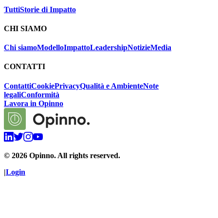
Tutti
Storie di Impatto
CHI SIAMO
Chi siamo
Modello
Impatto
Leadership
Notizie
Media
CONTATTI
Contatti
Cookie
Privacy
Qualità e Ambiente
Note
legali
Conformità
Lavora in Opinno
©
2026
Opinno. All rights reserved.
|
Login