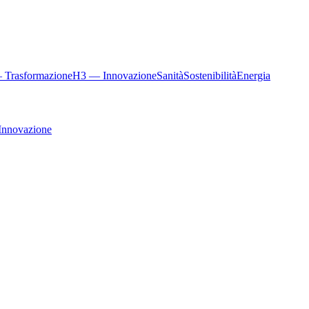
 Trasformazione
H3 — Innovazione
Sanità
Sostenibilità
Energia
Innovazione