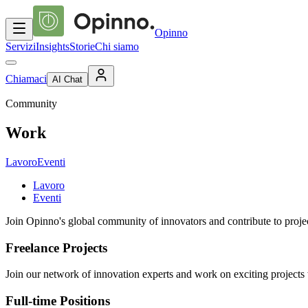
Opinno
Servizi
Insights
Storie
Chi siamo
Chiamaci
AI Chat
Community
Work
Lavoro
Eventi
Lavoro
Eventi
Join Opinno's global community of innovators and contribute to projec
Freelance Projects
Join our network of innovation experts and work on exciting projects
Full-time Positions