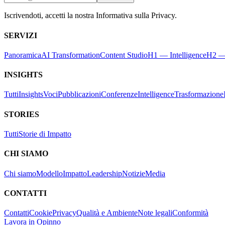
Iscrivendoti, accetti la nostra Informativa sulla Privacy.
SERVIZI
Panoramica
AI Transformation
Content Studio
H1 — Intelligence
H2 —
INSIGHTS
Tutti
Insights
Voci
Pubblicazioni
Conferenze
Intelligence
Trasformazione
STORIES
Tutti
Storie di Impatto
CHI SIAMO
Chi siamo
Modello
Impatto
Leadership
Notizie
Media
CONTATTI
Contatti
Cookie
Privacy
Qualità e Ambiente
Note legali
Conformità
Lavora in Opinno