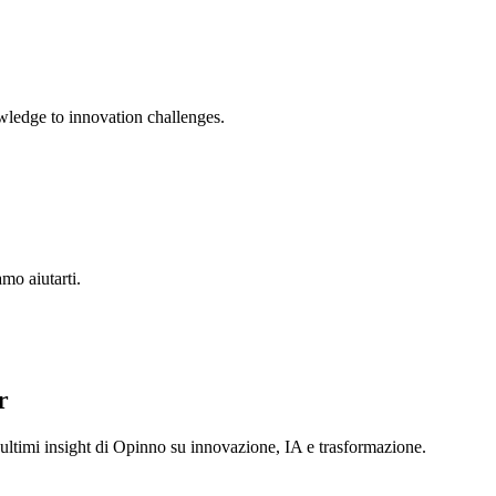
ledge to innovation challenges.
amo aiutarti.
r
i ultimi insight di Opinno su innovazione, IA e trasformazione.