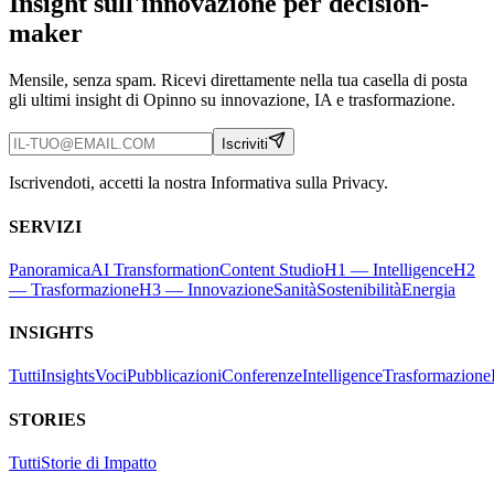
Insight sull'innovazione per decision-
maker
Mensile, senza spam. Ricevi direttamente nella tua casella di posta
gli ultimi insight di Opinno su innovazione, IA e trasformazione.
Iscriviti
Iscrivendoti, accetti la nostra Informativa sulla Privacy.
SERVIZI
Panoramica
AI Transformation
Content Studio
H1 — Intelligence
H2
— Trasformazione
H3 — Innovazione
Sanità
Sostenibilità
Energia
INSIGHTS
Tutti
Insights
Voci
Pubblicazioni
Conferenze
Intelligence
Trasformazione
STORIES
Tutti
Storie di Impatto