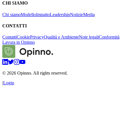
CHI SIAMO
Chi siamo
Modello
Impatto
Leadership
Notizie
Media
CONTATTI
Contatti
Cookie
Privacy
Qualità e Ambiente
Note legali
Conformità
Lavora in Opinno
©
2026
Opinno. All rights reserved.
|
Login