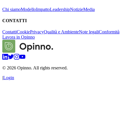
Chi siamo
Modello
Impatto
Leadership
Notizie
Media
CONTATTI
Contatti
Cookie
Privacy
Qualità e Ambiente
Note legali
Conformità
Lavora in Opinno
©
2026
Opinno. All rights reserved.
|
Login