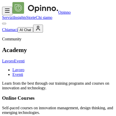
Opinno
Servizi
Insights
Storie
Chi siamo
Chiamaci
AI Chat
Community
Academy
Lavoro
Eventi
Lavoro
Eventi
Learn from the best through our training programs and courses on
innovation and technology.
Online Courses
Self-paced courses on innovation management, design thinking, and
emerging technologies.