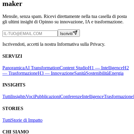
maker
Mensile, senza spam. Ricevi direttamente nella tua casella di posta
gli ultimi insight di Opinno su innovazione, IA e trasformazione.
Iscriviti
Iscrivendoti, accetti la nostra Informativa sulla Privacy.
SERVIZI
Panoramica
AI Transformation
Content Studio
H1 — Intelligence
H2
— Trasformazione
H3 — Innovazione
Sanità
Sostenibilità
Energia
INSIGHTS
Tutti
Insights
Voci
Pubblicazioni
Conferenze
Intelligence
Trasformazione
STORIES
Tutti
Storie di Impatto
CHI SIAMO