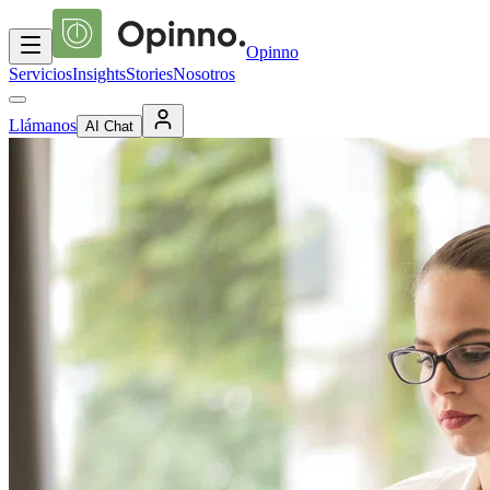
Opinno
Servicios
Insights
Stories
Nosotros
Llámanos
AI Chat