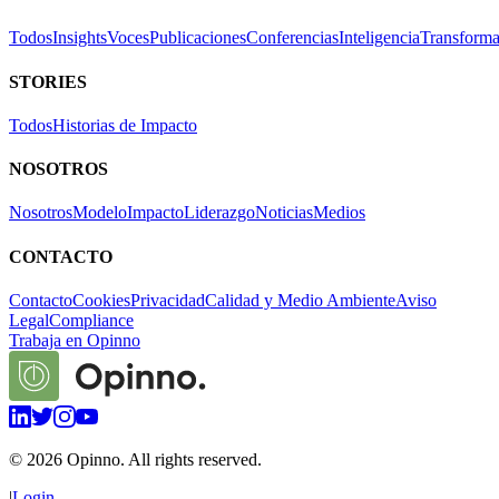
Todos
Insights
Voces
Publicaciones
Conferencias
Inteligencia
Transforma
STORIES
Todos
Historias de Impacto
NOSOTROS
Nosotros
Modelo
Impacto
Liderazgo
Noticias
Medios
CONTACTO
Contacto
Cookies
Privacidad
Calidad y Medio Ambiente
Aviso
Legal
Compliance
Trabaja en Opinno
©
2026
Opinno. All rights reserved.
|
Login