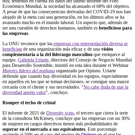
hoy, teniendo en cuenta los datos del último informe del Foro
Económico Mundial, la sociedad ha alcanzado el 68% del objetivo.
A pesar de que las consecuencias derivadas del COVID-19 nos han
alejado de la meta casi una generación, en los últimos años se ha
avanzado mucho en el mundo laboral. Un aspecto que, además de
ser una cuestión de derechos humanos, también es
beneficioso para
las empresas
.
La ONU reconoce que las
empresas con representación diversa se
benefician
de una organización más eficaz y de una
visión
complementaria a la del liderazgo masculino
que enriquece al
equipo.
Gabriela Uriarte
, directora del Consejo de Negocio Mundial
para Desarrollo Sostenible, insistió en esta idea durante el Webinar
Mujeres líderes del mañana
organizado por Opinno. Uriarte
defiende que cuando hay diversidad en los equipos, especialmente
en aquellos en los que se toman decisiones, se consigue una mayor
cercanía con el cliente y sus necesidades. "
No cabe duda de que la
diversidad aporta valor
", concluye.
Romper el techo de cristal
El informe de 2021 de
Diversity wins
, el tercero que cierra la serie
de la consultora McKinsey, concluye que las empresas con un 30%
de mujeres en cargos directivos tienen más probabilidades de
superar en el mercado a sus equivalentes
. Este porcentaje
asciende al 50% en el caso del equipo de
Opinno
en el que las