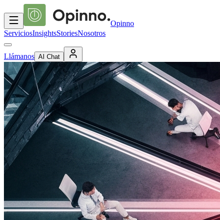
Opinno
Servicios
Insights
Stories
Nosotros
Llámanos
AI Chat