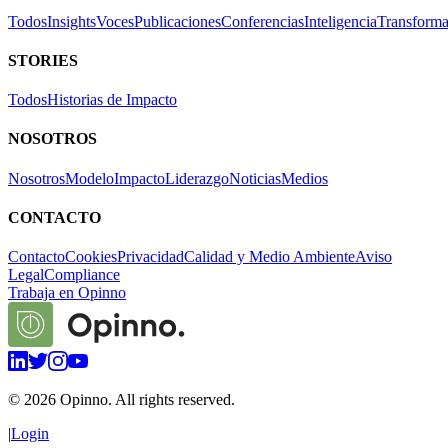
Todos
Insights
Voces
Publicaciones
Conferencias
Inteligencia
Transforma
STORIES
Todos
Historias de Impacto
NOSOTROS
Nosotros
Modelo
Impacto
Liderazgo
Noticias
Medios
CONTACTO
Contacto
Cookies
Privacidad
Calidad y Medio Ambiente
Aviso
Legal
Compliance
Trabaja en Opinno
©
2026
Opinno. All rights reserved.
|
Login