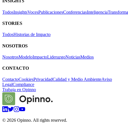
INSIGHTS
Todos
Insights
Voces
Publicaciones
Conferencias
Inteligencia
Transforma
STORIES
Todos
Historias de Impacto
NOSOTROS
Nosotros
Modelo
Impacto
Liderazgo
Noticias
Medios
CONTACTO
Contacto
Cookies
Privacidad
Calidad y Medio Ambiente
Aviso
Legal
Compliance
Trabaja en Opinno
©
2026
Opinno. All rights reserved.