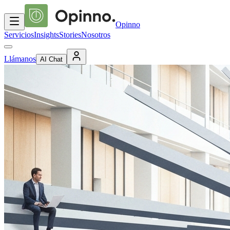
Opinno
Servicios
Insights
Stories
Nosotros
Llámanos
AI Chat