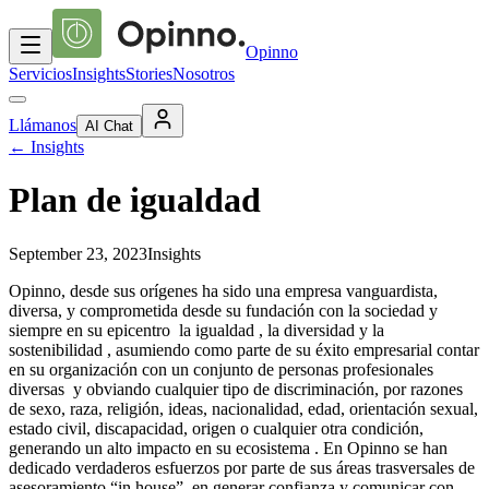
Opinno
Servicios
Insights
Stories
Nosotros
Llámanos
AI Chat
←
Insights
Plan de igualdad
September 23, 2023
Insights
Opinno, desde sus orígenes ha sido una empresa vanguardista,
diversa, y comprometida desde su fundación con la sociedad y
siempre en su epicentro la igualdad , la diversidad y la
sostenibilidad , asumiendo como parte de su éxito empresarial contar
en su organización con un conjunto de personas profesionales
diversas y obviando cualquier tipo de discriminación, por razones
de sexo, raza, religión, ideas, nacionalidad, edad, orientación sexual,
estado civil, discapacidad, origen o cualquier otra condición,
generando un alto impacto en su ecosistema . En Opinno se han
dedicado verdaderos esfuerzos por parte de sus áreas trasversales de
asesoramiento “in house”, en generar confianza y comunicar con