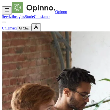
Opinno
Servizi
Insights
Storie
Chi siamo
Chiamaci
AI Chat