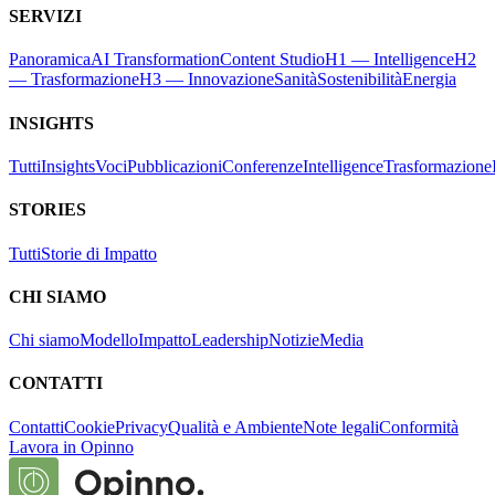
SERVIZI
Panoramica
AI Transformation
Content Studio
H1 — Intelligence
H2
— Trasformazione
H3 — Innovazione
Sanità
Sostenibilità
Energia
INSIGHTS
Tutti
Insights
Voci
Pubblicazioni
Conferenze
Intelligence
Trasformazione
STORIES
Tutti
Storie di Impatto
CHI SIAMO
Chi siamo
Modello
Impatto
Leadership
Notizie
Media
CONTATTI
Contatti
Cookie
Privacy
Qualità e Ambiente
Note legali
Conformità
Lavora in Opinno