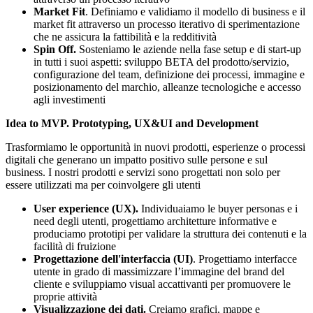
Market Fit
. Definiamo e validiamo il modello di business e il
market fit attraverso un processo iterativo di sperimentazione
che ne assicura la fattibilità e la redditività
Spin Off.
Sosteniamo le aziende nella fase setup e di start-up
in tutti i suoi aspetti: sviluppo BETA del prodotto/servizio,
configurazione del team, definizione dei processi, immagine e
posizionamento del marchio, alleanze tecnologiche e accesso
agli investimenti
Idea to MVP. Prototyping, UX&UI and Development
Trasformiamo le opportunità in nuovi prodotti, esperienze o processi
digitali che generano un impatto positivo sulle persone e sul
business. I nostri prodotti e servizi sono progettati non solo per
essere utilizzati ma per coinvolgere gli utenti
User experience (UX).
Individuaiamo le buyer personas e i
need degli utenti, progettiamo
architetture informative e
produciamo prototipi per validare la struttura dei contenuti e la
facilità di fruizione
Progettazione dell'interfaccia (UI)
. Progettiamo interfacce
utente in grado di massimizzare l’immagine del brand del
cliente e sviluppiamo visual accattivanti per promuovere le
proprie attività
Visualizzazione dei dati.
Creiamo grafici, mappe e