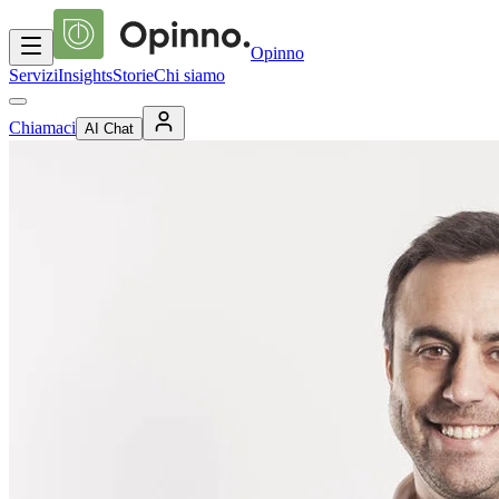
Opinno
Servizi
Insights
Storie
Chi siamo
Chiamaci
AI Chat