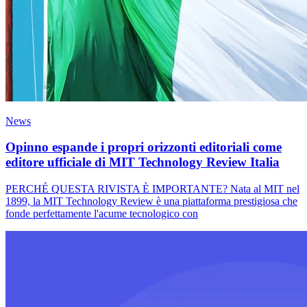
News
Opinno espande i propri orizzonti editoriali come
editore ufficiale di MIT Technology Review Italia
PERCHÉ QUESTA RIVISTA È IMPORTANTE? Nata al MIT nel
1899, la MIT Technology Review è una piattaforma prestigiosa che
fonde perfettamente l'acume tecnologico con