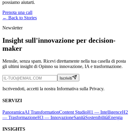
possiamo aiutarti.
Prenota una call
← Back to
Stories
Newsletter
Insight sull'innovazione per decision-
maker
Mensile, senza spam. Ricevi direttamente nella tua casella di posta
gli ultimi insight di Opinno su innovazione, IA e trasformazione.
Iscriviti
Iscrivendoti, accetti la nostra Informativa sulla Privacy.
SERVIZI
Panoramica
AI Transformation
Content Studio
H1 — Intelligence
H2
— Trasformazione
H3 — Innovazione
Sanità
Sostenibilità
Energia
INSIGHTS