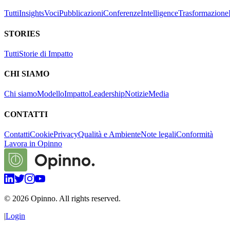
Tutti
Insights
Voci
Pubblicazioni
Conferenze
Intelligence
Trasformazione
STORIES
Tutti
Storie di Impatto
CHI SIAMO
Chi siamo
Modello
Impatto
Leadership
Notizie
Media
CONTATTI
Contatti
Cookie
Privacy
Qualità e Ambiente
Note legali
Conformità
Lavora in Opinno
©
2026
Opinno. All rights reserved.
|
Login