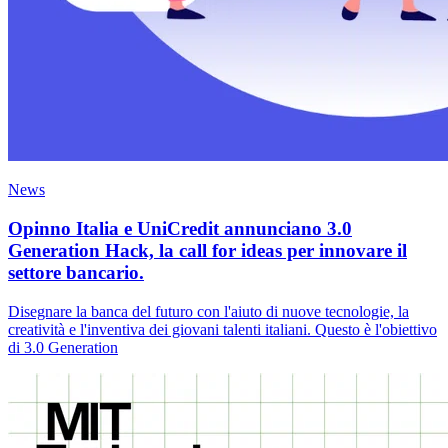
News
Opinno Italia e UniCredit annunciano 3.0
Generation Hack, la call for ideas per innovare il
settore bancario.
Disegnare la banca del futuro con l'aiuto di nuove tecnologie, la
creatività e l'inventiva dei giovani talenti italiani. Questo è l'obiettivo
di 3.0 Generation