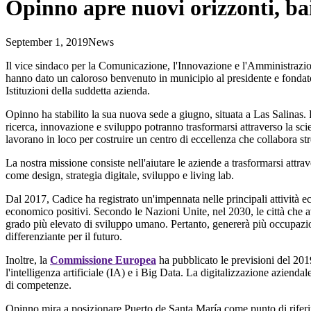
Opinno apre nuovi orizzonti, bai
September 1, 2019
News
Il vice sindaco per la Comunicazione, l'Innovazione e l'Amministrazi
hanno dato un caloroso benvenuto in municipio al presidente e fonda
Istituzioni della suddetta azienda.
Opinno ha stabilito la sua nuova sede a giugno, situata a Las Salinas
ricerca, innovazione e sviluppo potranno trasformarsi attraverso la sci
lavorano in loco per costruire un centro di eccellenza che collabora st
La nostra missione consiste nell'aiutare le aziende a trasformarsi attr
come design, strategia digitale, sviluppo e living lab.
Dal 2017, Cadice ha registrato un'impennata nelle principali attività 
economico positivi. Secondo le Nazioni Unite, nel 2030, le città che
grado più elevato di sviluppo umano. Pertanto, genererà più occupazio
differenziante per il futuro.
Inoltre, la
Commissione Europea
ha pubblicato le previsioni del 201
l'intelligenza artificiale (IA) e i Big Data. La digitalizzazione aziend
di competenze.
Opinno mira a posizionare Puerto de Santa María come punto di riferimen