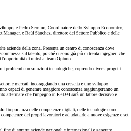
 Sviluppo, e Pedro Serrano, Coordinatore dello Sviluppo Economico,
Manager, e Raúl Sánchez, direttore del Settore Pubblico e delle
olte aziende della zona. Presenta un centro di conoscenza dove
 scommessa sul talento, poiché ci sono già più di trenta ingegneri che
i l'opportunità di unirsi al team Opinno.
mo i problemi con soluzioni tecnologiche, coprendo diversi progetti
settori e mercati, incoraggiando una crescita e uno sviluppo
aranno capaci di generare maggiore conoscenza raggiungeranno un
cito affermare che l'impegno in R+D+I sarà un fattore decisivo e
ndo l'importanza delle competenze digitali, delle tecnologie come
le competenze dei propri lavoratori e ad adattarle a nuove esigenze e set
 fine di attrarre aziende nazionali e internazionali e generare