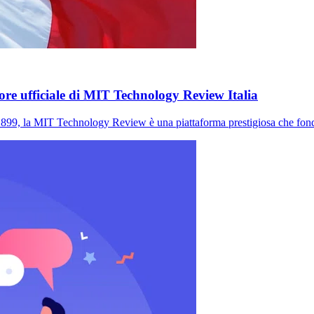
tore ufficiale di MIT Technology Review Italia
MIT Technology Review è una piattaforma prestigiosa che fonde p