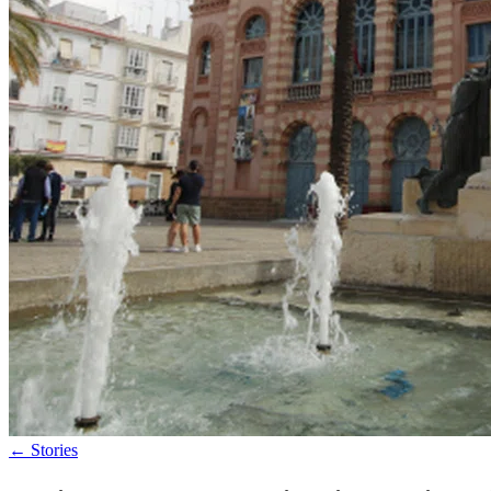
←
Stories