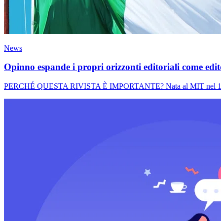
News
Opinno espande i propri orizzonti editoriali come edi
PERCHÉ QUESTA RIVISTA È IMPORTANTE? Nata al MIT nel 1899, la 