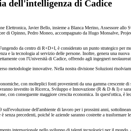
a dell'intelligenza di Cadice
one Elettronica, Javier Bello, insieme a Blanca Merino, Assessore allo
tore di Opinno, Pedro Moneo, accompagnato da Hugo Monsalve, Project 
. Fungendo da centro di R+D+I, è considerato un punto strategico per m
enza e la tecnologia al servizio delle persone. Inoltre, genera una nuova
rettamente con l'Università di Cadice, offrendo agli ingegneri neolaureat
averso metodologie innovative. Nella nostra divisione Soluzioni risolvia
economiche, con molteplici fonti provenienti da una gamma crescente di 
 avranno investito in Ricerca, Sviluppo e Innovazione (R & D & I) e s
ne, con conseguente maggiore crescita economica. In quest'ottica, è le
9 sull'evoluzione dell'ambiente di lavoro per i prossimi anni, sottolinea
ale è senza precedenti, poiché le aziende saranno costrette a trasformare 
to internazionale nello sviluppo di talenti tecnologici per il mondo, al