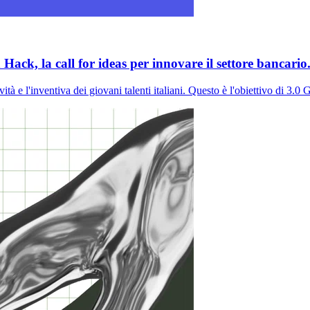
ack, la call for ideas per innovare il settore bancario
ità e l'inventiva dei giovani talenti italiani. Questo è l'obiettivo di 3.0