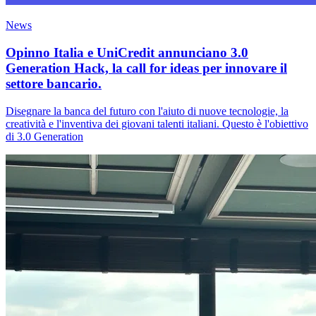
News
Opinno Italia e UniCredit annunciano 3.0
Generation Hack, la call for ideas per innovare il
settore bancario.
Disegnare la banca del futuro con l'aiuto di nuove tecnologie, la
creatività e l'inventiva dei giovani talenti italiani. Questo è l'obiettivo
di 3.0 Generation