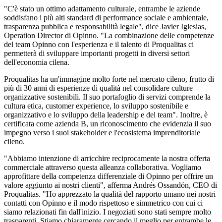
"C'è stato un ottimo adattamento culturale, entrambe le aziende
soddisfano i più alti standard di performance sociale e ambientale,
trasparenza pubblica e responsabilità legale", dice Javier Iglesias,
Operation Director di Opinno. "La combinazione delle competenze
del team Opinno con l'esperienza e il talento di Proqualitas ci
permetterà di sviluppare importanti progetti in diversi settori
dell'economia cilena.
Proqualitas ha un'immagine molto forte nel mercato cileno, frutto di
più di 30 anni di esperienze di qualità nel consolidare culture
organizzative sostenibili. Il suo portafoglio di servizi comprende la
cultura etica, customer experience, lo sviluppo sostenibile e
organizzativo e lo sviluppo della leadership e del team". Inoltre, è
certificata come azienda B, un riconoscimento che evidenzia il suo
impegno verso i suoi stakeholder e l'ecosistema imprenditoriale
cileno.
"Abbiamo intenzione di arricchire reciprocamente la nostra offerta
commerciale attraverso questa alleanza collaborativa. Vogliamo
approfittare della competenza differenziale di Opinno per offrire un
valore aggiunto ai nostri clienti", afferma Andrés Ossandón, CEO di
Proqualitas. "Ho apprezzato la qualità del rapporto umano nei nostri
contatti con Opinno e il modo rispettoso e simmetrico con cui ci
siamo relazionati fin dall'inizio. I negoziati sono stati sempre molto
trasparenti. Stiamo chiaramente cercando il meglio per entrambe le