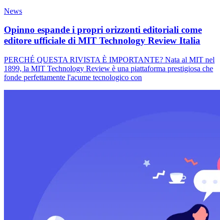
News
Opinno espande i propri orizzonti editoriali come
editore ufficiale di MIT Technology Review Italia
PERCHÉ QUESTA RIVISTA È IMPORTANTE? Nata al MIT nel
1899, la MIT Technology Review è una piattaforma prestigiosa che
fonde perfettamente l'acume tecnologico con