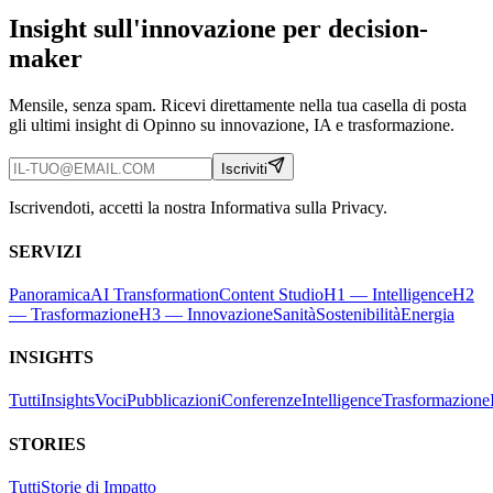
Insight sull'innovazione per decision-
maker
Mensile, senza spam. Ricevi direttamente nella tua casella di posta
gli ultimi insight di Opinno su innovazione, IA e trasformazione.
Iscriviti
Iscrivendoti, accetti la nostra Informativa sulla Privacy.
SERVIZI
Panoramica
AI Transformation
Content Studio
H1 — Intelligence
H2
— Trasformazione
H3 — Innovazione
Sanità
Sostenibilità
Energia
INSIGHTS
Tutti
Insights
Voci
Pubblicazioni
Conferenze
Intelligence
Trasformazione
STORIES
Tutti
Storie di Impatto