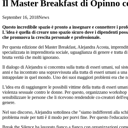
Il Master Breakfast di Opinno 
September 16, 2018
News
Questo incredibile spazio è pronto a insegnare e connettere i profe
L'idea è quella di creare uno spazio sicuro dove i dipendenti pos
che promuova la crescita personale e professionale.
Per questa edizione del Master Breakfast, Alejandra Acosta, imprenditr
specializzata in imprenditoria sociale, uguaglianza di genere e tratta 
brutta verità che molti ignorano.
Il dialogo di Alejandra si concentra sulla tratta di esseri umani, sul si
anni e ha incontrato una sopravvissuta alla tratta di esseri umani a un
intrappolate in quel mondo. Uno dei suoi maggiori problemi era che non 
L'idea era di raggiungere le possibili vittime della tratta di esseri u
violenza sessuale contro le donne. Per questo, organizzano workshop per 
sensibilizzare le persone che li ricevono rendendole co-creatori dell'e
genere.
Nel suo discorso, Alejandra sottolinea che "siamo indifferenti alla sc
problema reale per tutti è il modo per porvi fine. Per questo l'educazi
Break the Silence ha lavorato fianco a fianco con organizzazioni com