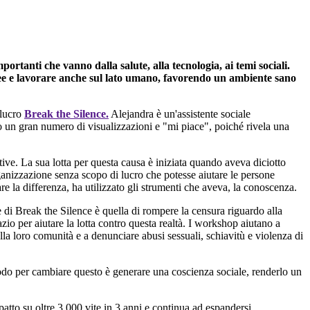
ortanti che vanno dalla salute, alla tecnologia, ai temi sociali.
aree e lavorare anche sul lato umano, favorendo un ambiente sano
 lucro
Break the Silence.
Alejandra è un'assistente sociale
nto un gran numero di visualizzazioni e "mi piace", poiché rivela una
rative. La sua lotta per questa causa è iniziata quando aveva diciotto
rganizzazione senza scopo di lucro che potesse aiutare le persone
e la differenza, ha utilizzato gli strumenti che aveva, la conoscenza.
e di Break the Silence è quella di rompere la censura riguardo alla
zio per aiutare la lotta contro questa realtà. I workshop aiutano a
lla loro comunità e a denunciare abusi sessuali, schiavitù e violenza di
 modo per cambiare questo è generare una coscienza sociale, renderlo un
to su oltre 3.000 vite in 3 anni e continua ad espandersi.