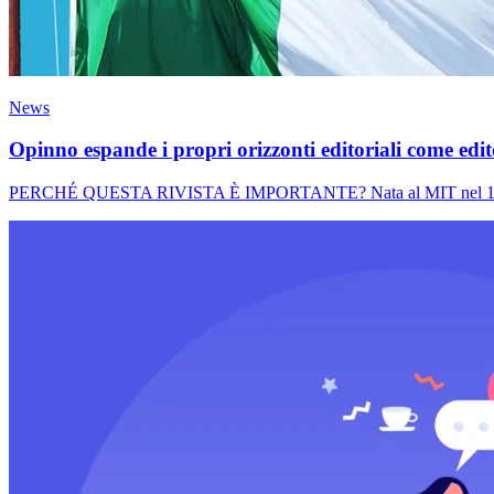
News
Opinno espande i propri orizzonti editoriali come edi
PERCHÉ QUESTA RIVISTA È IMPORTANTE? Nata al MIT nel 1899, la 