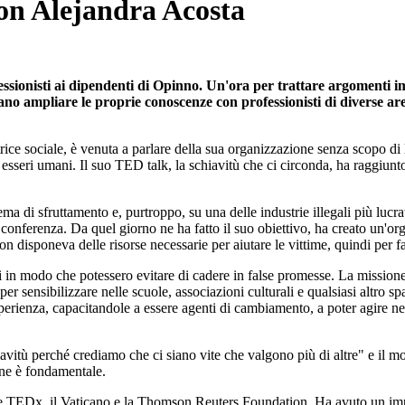
con Alejandra Acosta
ssionisti ai dipendenti di Opinno. Un'ora per trattare argomenti imp
sano ampliare le proprie conoscenze con professionisti di diverse 
ice sociale, è venuta a parlare della sua organizzazione senza scopo di
di esseri umani. Il suo TED talk, la schiavitù che ci circonda, ha raggiu
stema di sfruttamento e, purtroppo, su una delle industrie illegali più luc
a conferenza. Da quel giorno ne ha fatto il suo obiettivo, ha creato un'o
disponeva delle risorse necessarie per aiutare le vittime, quindi per far
mani in modo che potessero evitare di cadere in false promesse. La mission
sensibilizzare nelle scuole, associazioni culturali e qualsiasi altro spa
sperienza, capacitandole a essere agenti di cambiamento, a poter agire ne
hiavitù perché crediamo che ci siano vite che valgono più di altre" e il
one è fondamentale.
e TEDx, il Vaticano e la Thomson Reuters Foundation. Ha avuto un impat