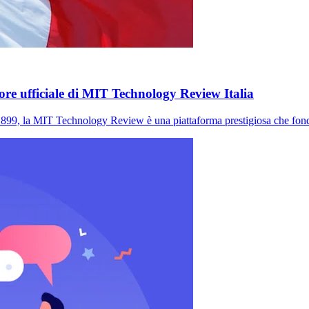
tore ufficiale di MIT Technology Review Italia
MIT Technology Review è una piattaforma prestigiosa che fonde p