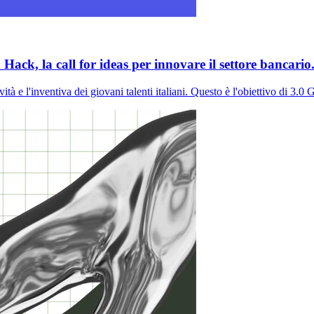
ack, la call for ideas per innovare il settore bancario
ità e l'inventiva dei giovani talenti italiani. Questo è l'obiettivo di 3.0