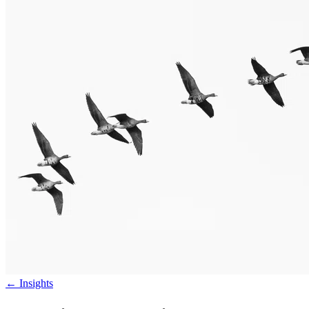
←
Insights