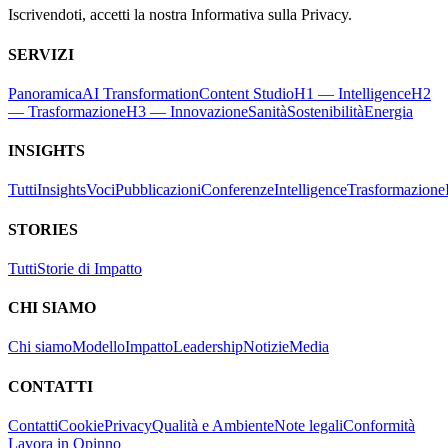
Iscrivendoti, accetti la nostra Informativa sulla Privacy.
SERVIZI
Panoramica
AI Transformation
Content Studio
H1 — Intelligence
H2
— Trasformazione
H3 — Innovazione
Sanità
Sostenibilità
Energia
INSIGHTS
Tutti
Insights
Voci
Pubblicazioni
Conferenze
Intelligence
Trasformazione
STORIES
Tutti
Storie di Impatto
CHI SIAMO
Chi siamo
Modello
Impatto
Leadership
Notizie
Media
CONTATTI
Contatti
Cookie
Privacy
Qualità e Ambiente
Note legali
Conformità
Lavora in Opinno