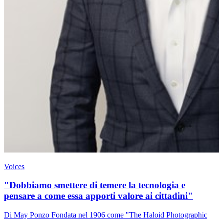
Voices
"Dobbiamo smettere di temere la tecnologia e
pensare a come essa apporti valore ai cittadini"
Di May Ponzo Fondata nel 1906 come "The Haloid Photographic