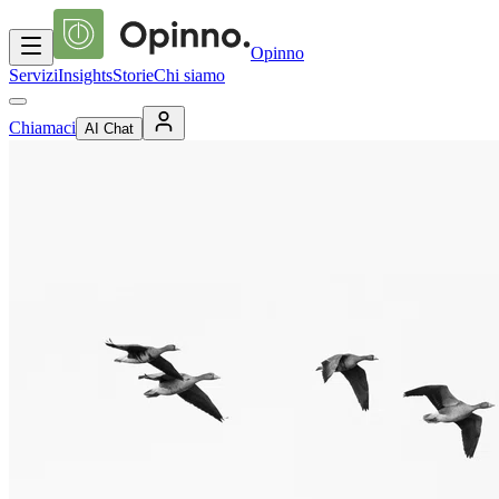
Opinno
Servizi
Insights
Storie
Chi siamo
Chiamaci
AI Chat