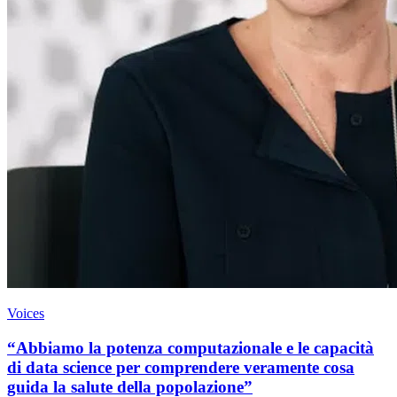
Voices
“Abbiamo la potenza computazionale e le capacità
di data science per comprendere veramente cosa
guida la salute della popolazione”