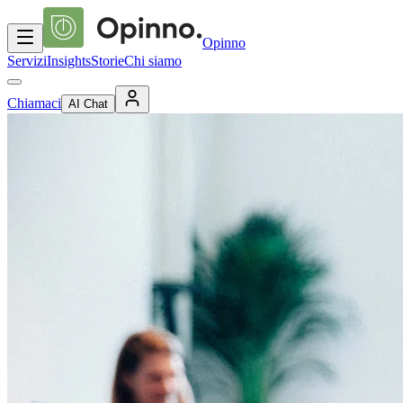
Opinno
Servizi
Insights
Storie
Chi siamo
Chiamaci
AI Chat