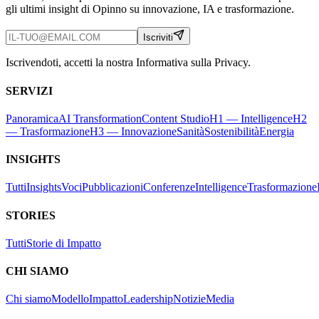
gli ultimi insight di Opinno su innovazione, IA e trasformazione.
Iscriviti
Iscrivendoti, accetti la nostra Informativa sulla Privacy.
SERVIZI
Panoramica
AI Transformation
Content Studio
H1 — Intelligence
H2
— Trasformazione
H3 — Innovazione
Sanità
Sostenibilità
Energia
INSIGHTS
Tutti
Insights
Voci
Pubblicazioni
Conferenze
Intelligence
Trasformazione
STORIES
Tutti
Storie di Impatto
CHI SIAMO
Chi siamo
Modello
Impatto
Leadership
Notizie
Media