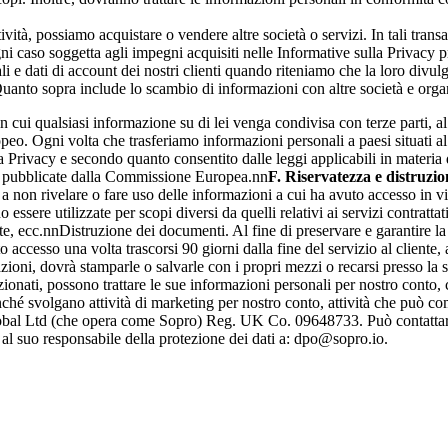
tà, possiamo acquistare o vendere altre società o servizi. In tali transaz
gni caso soggetta agli impegni acquisiti nelle Informative sulla Privacy p
 dati di account dei nostri clienti quando riteniamo che la loro divulgazi
 Quanto sopra include lo scambio di informazioni con altre società e organ
 cui qualsiasi informazione su di lei venga condivisa con terze parti, al 
eo. Ogni volta che trasferiamo informazioni personali a paesi situati a
la Privacy e secondo quanto consentito dalle leggi applicabili in materia
rd pubblicate dalla Commissione Europea.nn
F. Riservatezza e distruzi
na a non rivelare o fare uso delle informazioni a cui ha avuto accesso in v
 essere utilizzate per scopi diversi da quelli relativi ai servizi contra
nte, ecc.nnDistruzione dei documenti. Al fine di preservare e garantire l
to accesso una volta trascorsi 90 giorni dalla fine del servizio al client
zioni, dovrà stamparle o salvarle con i propri mezzi o recarsi presso la 
lezionati, possono trattare le sue informazioni personali per nostro conto,
hé svolgano attività di marketing per nostro conto, attività che può com
lobal Ltd (che opera come Sopro) Reg. UK Co. 09648733. Può contattare So
l suo responsabile della protezione dei dati a: dpo@sopro.io.