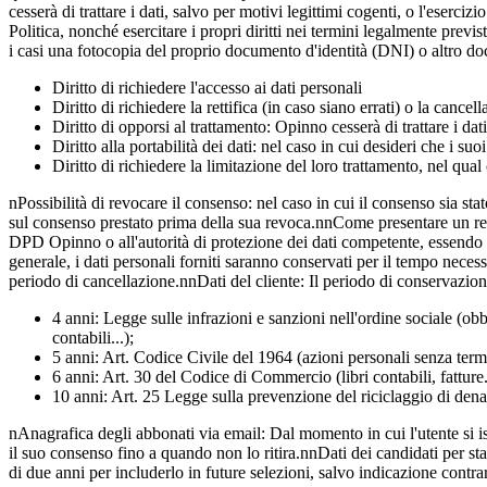
cesserà di trattare i dati, salvo per motivi legittimi cogenti, o l'eserci
Politica, nonché esercitare i propri diritti nei termini legalmente prev
i casi una fotocopia del proprio documento d'identità (DNI) o altro docu
Diritto di richiedere l'accesso ai dati personali
Diritto di richiedere la rettifica (in caso siano errati) o la cancell
Diritto di opporsi al trattamento: Opinno cesserà di trattare i dat
Diritto alla portabilità dei dati: nel caso in cui desideri che i suoi
Diritto di richiedere la limitazione del loro trattamento, nel qua
nPossibilità di revocare il consenso: nel caso in cui il consenso sia st
sul consenso prestato prima della sua revoca.nnCome presentare un recla
DPD Opinno o all'autorità di protezione dei dati competente, essend
generale, i dati personali forniti saranno conservati per il tempo neces
periodo di cancellazione.nnDati del cliente: Il periodo di conservazione
4 anni: Legge sulle infrazioni e sanzioni nell'ordine sociale (obbl
contabili...);
5 anni: Art. Codice Civile del 1964 (azioni personali senza term
6 anni: Art. 30 del Codice di Commercio (libri contabili, fatture.
10 anni: Art. 25 Legge sulla prevenzione del riciclaggio di dena
nAnagrafica degli abbonati via email: Dal momento in cui l'utente si is
il suo consenso fino a quando non lo ritira.nnDati dei candidati per s
di due anni per includerlo in future selezioni, salvo indicazione contra