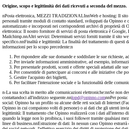
Origine, scopo e legittimità dei dati ricevuti a seconda del mezzo.
nPosta elettronica, MEZZI TRADIZIONALInnWeb e hosting: Il sito web
personali tramite moduli di contatto standard, sviluppati da Opinno e o
automatizzato e incorporati nei corrispondenti archivi di proprietà di Op
elettronica: Il nostro fornitore di servizi di posta elettronica è Goog
Mailchimp.nnAltri servizi: Determinati servizi forniti tramite il sito we
specifico.nnFinalità e legittimità: La finalità del trattamento di ques
informazioni per lo scopo precedente:n
Per rispondere alle sue domande e soddisfare le sue richieste, ad
Per inviarle informazioni amministrative, ad esempio, informazion
Per presentarle prodotti, sconti e offerte speciali adattati alle su
Per consentirle di partecipare ai concorsi e alle iniziative che p
Gestire l'acquisto dei biglietti,
Per facilitare l'interazione sociale e la funzionalità delle comuni
n-La sua scelta in merito alle comunicazioni elettroniche:nnSe non desi
contattandoci all'indirizzo seguente.nn
lopd@opinno.com
nnPer posta:
social: Opinno ha un profilo su alcune delle reti sociali di Internet (
Opinno in cui compaiono volti di persone) o ai dati che gli utenti invi
legittimità: Il trattamento che Opinno realizzerà con i dati all'interno
quando la legge non lo proibisca, i suoi follower tramite qualsiasi mezzo 
linee di business.nnEstrazione di dati: In nessun caso Opinno estrarrà d
dei social network, l'effettivo esercizio dei diritti di protezione dei d