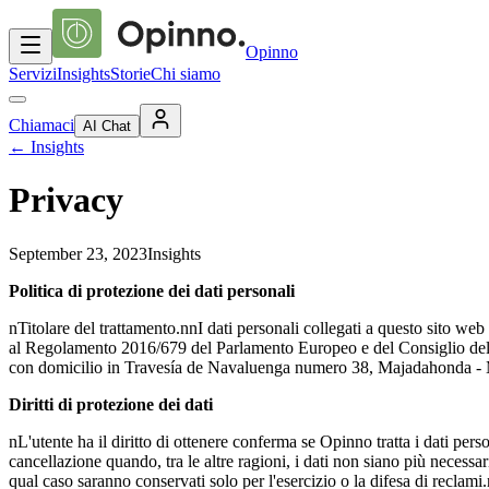
Opinno
Servizi
Insights
Storie
Chi siamo
Chiamaci
AI Chat
←
Insights
Privacy
September 23, 2023
Insights
Politica di protezione dei dati personali
nTitolare del trattamento.nnI dati personali collegati a questo sito web 
al Regolamento 2016/679 del Parlamento Europeo e del Consiglio del 2
con domicilio in Travesía de Navaluenga numero 38, Majadahonda - M
Diritti di protezione dei dati
nL'utente ha il diritto di ottenere conferma se Opinno tratta i dati perso
cancellazione quando, tra le altre ragioni, i dati non siano più necessari
qual caso saranno conservati solo per l'esercizio o la difesa di reclami