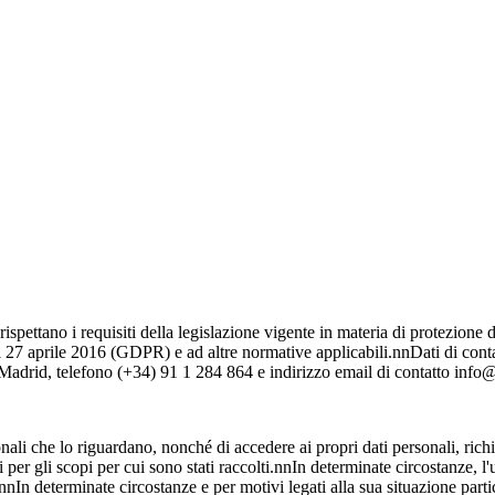
rispettano i requisiti della legislazione vigente in materia di protezione 
7 aprile 2016 (GDPR) e ad altre normative applicabili.nnDati di conta
adrid, telefono (+34) 91 1 284 864 e indirizzo email di contatto inf
nali che lo riguardano, nonché di accedere ai propri dati personali, richie
 per gli scopi per cui sono stati raccolti.nnIn determinate circostanze, l'
.nnIn determinate circostanze e per motivi legati alla sua situazione parti