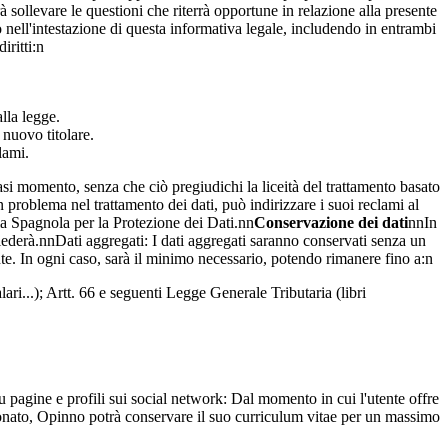
trà sollevare le questioni che riterrà opportune in relazione alla presente
to nell'intestazione di questa informativa legale, includendo in entrambi
iritti:n
alla legge.
l nuovo titolare.
lami.
iasi momento, senza che ciò pregiudichi la liceità del trattamento basato
problema nel trattamento dei dati, può indirizzare i suoi reclami al
 Spagnola per la Protezione dei Dati.nn
Conservazione dei dati
nnIn
chiederà.nnDati aggregati: I dati aggregati saranno conservati senza un
ente. In ogni caso, sarà il minimo necessario, potendo rimanere fino a:n
lari...); Artt. 66 e seguenti Legge Generale Tributaria (libri
u pagine e profili sui social network: Dal momento in cui l'utente offre
zionato, Opinno potrà conservare il suo curriculum vitae per un massimo