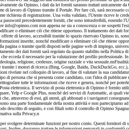
vamente da Opinno, i dati da lei forniti saranno trattati unicamente da 
te di lavoro di Opinno tramite il Portale. Per fare ciò, sarà necessario
te richiesta di registrazione. Una volta validato, l'Utente riceve le cr
password precedentemente forniti, che sono intrasferibili, essendo l'Uten
tare info@opinno.com non appena ne sia a conoscenza o ne sospetti l'es
dificare o eliminare ciò che ritiene opportuno. Il trattamento dei dati forn
 offerte di lavoro, accessibili tramite lo spazio riservato Opinno io, 
informazioni inserite, nonché modificare o eliminare ciò che ritiene op
nella pagina o tramite quelli disposti nelle pagine web di impiego, univer
rattamento dei dati forniti sarà regolato da quanto stabilito nella Politica
e ecceda il necessario per la valutazione del profilo professionale. In 
e, ideologia, religione, credenze, origine razziale o vita sessuale.nnFinali
nte tramite i motori di ricerca (Bing, Google, Baidu, DuckDuckGo, ecc.),
ioni rivelate nel colloquio di lavoro, al fine di valutare la sua candidatu
l tipo di persona che si presenta come candidato, con l'idea di pubblicare 
ttografare tutte le informazioni che riceve e genera, nonché per poterle 
ta elettronica. Il servizio di posta elettronica di Opinno è fornito util
e, Yelp e Google Plus, nonché dei servizi di Automattic, ai quali viene 
ati che, attraverso di essi, gli utenti, gli abbonati o i navigatori cons
sono una parte fondamentale della nostra attività e non partecipiamo ad att
do descritto di seguito, e con filiali sotto il controllo di Opinno Spag
rmativa sulla Privacy.n
e per svolgere determinate funzioni per nostro conto. Questi fornitori di 
copi. Inoltre, dovranno trattare le informazioni personali in conformità c