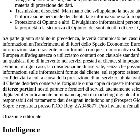
materia di protezione dei dati.
Trasmissioni di società. Man mano che sviluppiamo la nostra attivi
l'informazione personale dei clienti; tale informazione sarà in o
Protezione di Opinno e altri. Divulghiamo informazioni personali e
la proprietà o la sicurezza di Opinno, dei suoi utenti o di terzi.
nA parte quanto stabilito in precedenza, le verrà comunicato nel caso in
informazioni.nnTrasferimenti al di fuori dello Spazio Economico Europ
informazioni siano trasferite in conformità con questa Informativa sul
Europea sull'adeguatezza o utilizziamo contratti con clausole standa
un qualsiasi tipo di intervento nei servizi prestati al cliente, si impeg
avranno, in ogni caso, la considerazione di riservate, senza che possano
informazioni sulle informazioni fornite dal cliente, sul rapporto esiste
confidenziali a cui, a causa della prestazione di un servizio, abbia avu
il Cliente desidera conservare l'originale o una copia di queste informa
di terze parti
nnI nostri partner e fornitori di servizi, attentamente se
digitalennPeriodicamente nominiamo agenti di marketing digitale affinc
responsabili del trattamento dati designati includono:nn(i)Prospect G
Sopro è registrata presso l'ICO Reg: ZA346877. Può inviare un'email a
Orizzonte editoriale
Intelligence