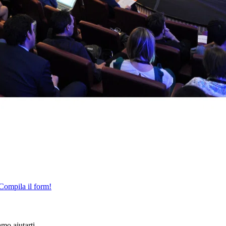
 Compila il form!
amo aiutarti.