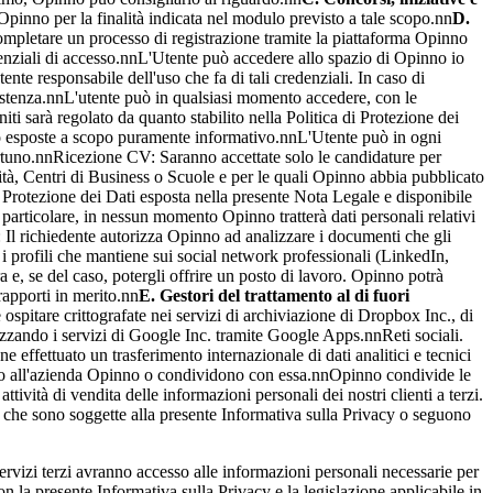
Opinno per la finalità indicata nel modulo previsto a tale scopo.nn
D.
 completare un processo di registrazione tramite la piattaforma Opinno
edenziali di accesso.nnL'Utente può accedere allo spazio di Opinno io
te responsabile dell'uso che fa di tali credenziali. In caso di
istenza.nnL'utente può in qualsiasi momento accedere, con le
iti sarà regolato da quanto stabilito nella Politica di Protezione dei
sono esposte a scopo puramente informativo.nnL'Utente può in ogni
portuno.nnRicezione CV: Saranno accettate solo le candidature per
sità, Centri di Business o Scuole e per le quali Opinno abbia pubblicato
 di Protezione dei Dati esposta nella presente Nota Legale e disponibile
particolare, in nessun momento Opinno tratterà dati personali relativi
tà: Il richiedente autorizza Opinno ad analizzare i documenti che gli
 i profili che mantiene sui social network professionali (LinkedIn,
ra e, se del caso, potergli offrire un posto di lavoro. Opinno potrà
rapporti in merito.nn
E. Gestori del trattamento al di fuori
ospitare crittografate nei servizi di archiviazione di Dropbox Inc., di
izzando i servizi di Google Inc. tramite Google Apps.nnReti sociali.
effettuato un trasferimento internazionale di dati analitici e tecnici
egnano all'azienda Opinno o condividono con essa.nnOpinno condivide le
ività di vendita delle informazioni personali dei nostri clienti a terzi.
na che sono soggette alla presente Informativa sulla Privacy o seguono
servizi terzi avranno accesso alle informazioni personali necessarie per
on la presente Informativa sulla Privacy e la legislazione applicabile in