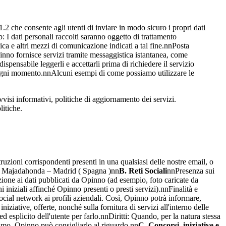
e consente agli utenti di inviare in modo sicuro i propri dati
 I dati personali raccolti saranno oggetto di trattamento
nica e altri mezzi di comunicazione indicati a tal fine.nnPosta
pinno fornisce servizi tramite messaggistica istantanea, come
ispensabile leggerli e accettarli prima di richiedere il servizio
 in ogni momento.nnAlcuni esempi di come possiamo utilizzare le
vvisi informativi, politiche di aggiornamento dei servizi.
litiche.
uzioni corrispondenti presenti in una qualsiasi delle nostre email, o
. Majadahonda – Madrid ( Spagna )nn
B. Reti Sociali
nnPresenza sui
azione ai dati pubblicati da Opinno (ad esempio, foto caricate da
iniziali affinché Opinno presenti o presti servizi).nnFinalità e
 social network ai profili aziendali. Così, Opinno potrà informare,
iziative, offerte, nonché sulla fornitura di servizi all'interno delle
 esplicito dell'utente per farlo.nnDiritti: Quando, per la natura stessa
ultimo, Opinno può consigliarlo al riguardo.nn
C. Concorsi, iniziative e