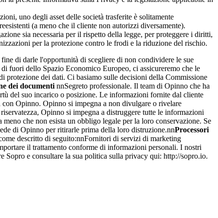
ioni, uno degli asset delle società trasferite è solitamente
reesistenti (a meno che il cliente non autorizzi diversamente).
one sia necessaria per il rispetto della legge, per proteggere i diritti,
izzazioni per la protezione contro le frodi e la riduzione del rischio.
fine di darle l'opportunità di scegliere di non condividere le sue
l di fuori dello Spazio Economico Europeo, ci assicureremo che le
 di protezione dei dati. Ci basiamo sulle decisioni della Commissione
one dei documenti
nnSegreto professionale. Il team di Opinno che ha
irtù del suo incarico o posizione. Le informazioni fornite dal cliente
ttati con Opinno. Opinno si impegna a non divulgare o rivelare
a riservatezza, Opinno si impegna a distruggere tutte le informazioni
e, a meno che non esista un obbligo legale per la loro conservazione. Se
sede di Opinno per ritirarle prima della loro distruzione.nn
Processori
 come descritto di seguito:nnFornitori di servizi di marketing
portare il trattamento conforme di informazioni personali. I nostri
pro e consultare la sua politica sulla privacy qui: http://sopro.io.