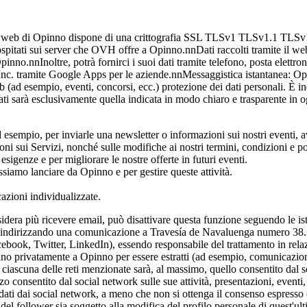
 di Opinno dispone di una crittografia SSL TLSv1 TLSv1.1 TLSv1.2 ch
spitati sui server che OVH offre a Opinno.nnDati raccolti tramite il web:
inno.nnInoltre, potrà fornirci i suoi dati tramite telefono, posta elettro
le, Inc. tramite Google Apps per le aziende.nnMessaggistica istantanea: O
b (ad esempio, eventi, concorsi, ecc.) protezione dei dati personali. È ind
ti dati sarà esclusivamente quella indicata in modo chiaro e trasparente
 esempio, per inviarle una newsletter o informazioni sui nostri eventi, a
i sui Servizi, nonché sulle modifiche ai nostri termini, condizioni e po
e esigenze e per migliorare le nostre offerte in futuri eventi.
ossiamo lanciare da Opinno e per gestire queste attività.
cazioni individualizzate.
dera più ricevere email, può disattivare questa funzione seguendo le istr
 indirizzando una comunicazione a Travesía de Navaluenga numero 38
Facebook, Twitter, LinkedIn), essendo responsabile del trattamento in rel
ano privatamente a Opinno per essere estratti (ad esempio, comunicazioni 
 di ciascuna delle reti menzionate sarà, al massimo, quello consentito dal
consentito dal social network sulle sue attività, presentazioni, eventi, in
ati dai social network, a meno che non si ottenga il consenso espresso ed
ati del follower sia soggetto alla modifica del profilo personale di quest'