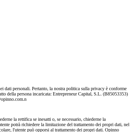
dei dati personali. Pertanto, la nostra politica sulla privacy è conforme
tto della persona incaricata: Entrepreneur Capital, S.L. (B85053353)
o@opinno.com.n
derne la rettifica se inesatti o, se necessario, chiederne la
utente potrà richiedere la limitazione del trattamento dei propri dati, nel
colare, l'utente può opporsi al trattamento dei propri dati. Opinno