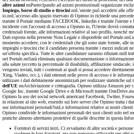
altre azioni
nnPartecipando ad azioni promozionali organizzate esclusi
Impiego, borse di studio o tirocini
nnL'utente può accedere alle offer
io.nnL'accesso allo spazio riservato di Opinno io richiede una preceden
tramite il Portale mediante FACEBOOK, linkedin e tramite l'utente e la 
incidente con l'account di accesso a Opinno io, l'Utente dovrà contat
credenziali fornite, alle informazioni relative al suo profilo, nonché mo
Dati esposta nella presente Nota Legale e disponibile nel Portale.nnLe
momento accedere, con le credenziali che gli sono state fornite, alle 
impieghi o tirocini che il candidato presenta tramite i mezzi indicati 
un'offerta specifica. Tutte le altre candidature saranno rifiutate.nnIl t
nel Portale.nnSarà eliminata qualsiasi documentazione o informazione ch
alla salute (eccetto la percentuale di disabilità), affiliazione sindacal
vengono inviati, tutti i contenuti ai quali si possa accedere direttame
Xing, Viadeo, ecc.), i dati ottenuti nelle prove di accesso e le informaz
utilizzare i dati debitamente anonimizzati per realizzare statistiche su
dell'UE
nnArchiviazione e crittografia. Opinno utilizza Amazon per cri
Google Inc. tramite Google Drive e di Microsoft tramite OneDrive.nnPos
Opinno fa uso dei social network americani Facebook, Twitter, Foursquar
in relazione al sito web, essendo sui loro server che Opinno tratta i d
sue informazioni personali?nnLe informazioni relative ai nostri clienti 
Opinno condivide le informazioni personali dei suoi clienti solo nel mo
pratiche almeno altrettanto protettive di quelle descritte in questa Info
Fornitori di servizi terzi. Ci avvaliamo di altre società e person
svolgere le loro funzioni, ma non potranno utilizzarle per altri s