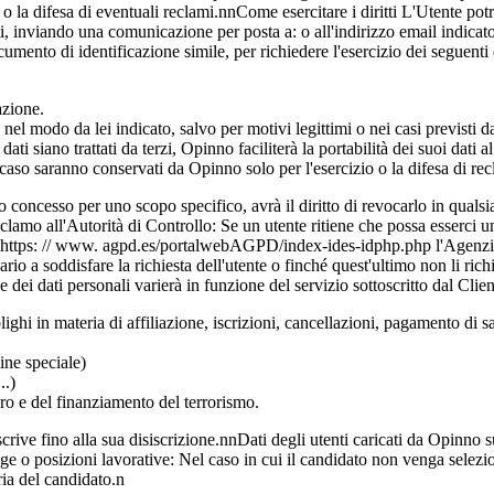
zio o la difesa di eventuali reclami.nnCome esercitare i diritti L'Utente po
isti, inviando una comunicazione per posta a: o all'indirizzo email indica
mento di identificazione simile, per richiedere l'esercizio dei seguenti d
azione.
i nel modo da lei indicato, salvo per motivi legittimi o nei casi previsti d
 dati siano trattati da terzi, Opinno faciliterà la portabilità dei suoi dati a
l caso saranno conservati da Opinno solo per l'esercizio o la difesa di rec
ato concesso per uno scopo specifico, avrà il diritto di revocarlo in quals
mo all'Autorità di Controllo: Se un utente ritiene che possa esserci un 
o https: // www. agpd.es/portalwebAGPD/index-ides-idphp.php l'Agenzia
sario a soddisfare la richiesta dell'utente o finché quest'ultimo non li ri
 dei dati personali varierà in funzione del servizio sottoscritto dal Cli
ighi in materia di affiliazione, iscrizioni, cancellazioni, pagamento di sa
ine speciale)
..)
ro e del finanziamento del terrorismo.
crive fino alla sua disiscrizione.nnDati degli utenti caricati da Opinno s
tage o posizioni lavorative: Nel caso in cui il candidato non venga sele
ria del candidato.n