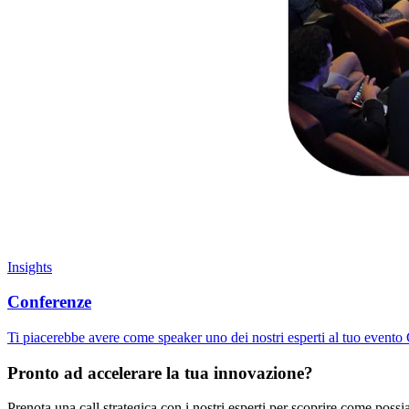
Insights
Conferenze
Ti piacerebbe avere come speaker uno dei nostri esperti al tuo evento
Pronto ad accelerare la tua innovazione?
Prenota una call strategica con i nostri esperti per scoprire come possi