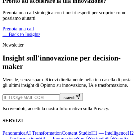
Pronto ad accelerare la tua innovazione?
Prenota una call strategica con i nostri esperti per scoprire come
possiamo aiutarti.
Prenota una call
← Back to
Insights
Newsletter
Insight sull'innovazione per decision-
maker
Mensile, senza spam. Ricevi direttamente nella tua casella di posta
gli ultimi insight di Opinno su innovazione, IA e trasformazione.
Iscriviti
Iscrivendoti, accetti la nostra Informativa sulla Privacy.
SERVIZI
Panoramica
AI Transformation
Content Studio
H1 — Intelligence
H2
— Trasformazione
H3 — Innovazione
Sanità
Sostenibilità
Energia