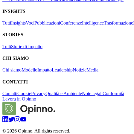
INSIGHTS
Tutti
Insights
Voci
Pubblicazioni
Conferenze
Intelligence
Trasformazione
STORIES
Tutti
Storie di Impatto
CHI SIAMO
Chi siamo
Modello
Impatto
Leadership
Notizie
Media
CONTATTI
Contatti
Cookie
Privacy
Qualità e Ambiente
Note legali
Conformità
Lavora in Opinno
©
2026
Opinno. All rights reserved.