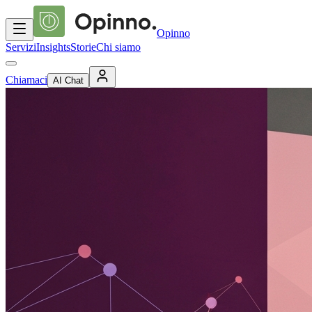
Opinno
Servizi
Insights
Storie
Chi siamo
Chiamaci
AI Chat