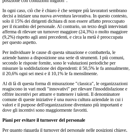
posizione con condizioni migliori".
In ogni caso, ciò che è chiaro è che sempre più lavoratori sembrano
decisi a iniziare una nuova avventura lavorativa. In questo contesto,
solo il 15% dei dirigenti dichiara di non essere affatto preoccupato
per il ricambio del personale. Al contrario, un terzo degli intervistati
afferma di rilevare un turnover maggiore (24,3%) o molto maggiore
(9,2%) rispetto agli anni precedenti, e circa la metà è preoccupata
per questo aspetto.
Per individuare le cause di questa situazione e combatterla, le
aziende hanno a disposizione una serie di strumenti. I più comuni,
secondo le risposte fornite, sono le valutazioni periodiche per
misurare la soddisfazione dei dipendenti: il 50,5% le fa annualmente,
il 20,6% ogni sei mesi e il 10,1% le fa mensilmente.
Al di là di questa forma di misurazione "classica", le organizzazioni
reagiscono in vari modi "innovativi" per rilevare l'insoddisfazione e
offrire incentivi per attrarre e trattenere i talenti. Il denominatore
comune di queste iniziative è una nuova cultura aziendale in cui i
valori e il purpose dell'organizzazione diventano più importanti e
dove gli incentivi sono maggiormente favoriti.
Piani per evitare il turnover del personale
Per quanto riguarda il turnover del personale nelle posizioni chiave,