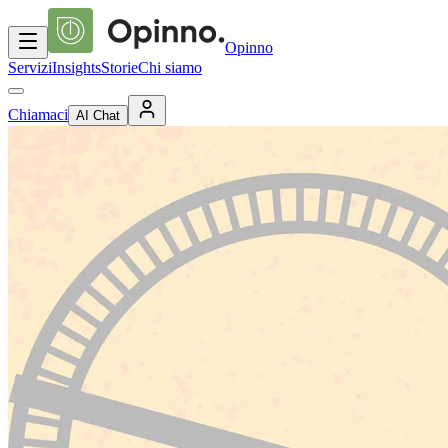
Opinno
Servizi
Insights
Storie
Chi siamo
Chiamaci
AI Chat