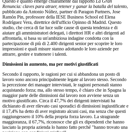
Questo è quanto emerge chiaramente dal rapporto
La Gran
Renuncia: claves para atraer, retener y ganar la batalla del talento
,
pubblicato da Antonio Núñez, partner di Paragon Partners, Jose
Ramón Pin, professore della IESE Business School ed Elena
Rodríguez Vera, direttrice dell'ufficio Opinno di Madrid. Questo
studio, che cerca di far luce sulle cause di questa tendenza e di
aiutare gli amministratori delegati, i direttori HR e altri dirigenti ad
affrontarla, si basa su un'ambiziosa indagine condotta con la
partecipazione di più di 2.400 dirigenti senior per scoprire le loro
impressioni e quali misure stanno adottando le loro aziende per
attrarre, gestire e trattenere i talenti.
Dimissioni in aumento, ma per motivi giustificati
Secondo il rapporto, le ragioni per cui si abbandona un posto di
lavoro sono ancora principalmente legate al lavoro stesso. Secondo
la percezione dei manager intervistati, le ragioni personali stanno
acquistando forza; ma, allo stesso tempo, è chiaro che in Spagna la
maggior parte delle dimissioni dal lavoro non avviene senza un
motivo giustificato. Circa il 47,7% dei dirigenti intervistati ha
dichiarato di aver rilevato casi sporadici di dimissioni ingiustificate e
il 17,4% ha detto di aver registrato alcuni casi, ma senza che questi
raggiungessero il 10% della propria forza lavoro. La stragrande
maggioranza, il 67,7%, riconosce che gli ex dipendenti che hanno
lasciato la propria azienda lo hanno fatto perché "hanno trovato una