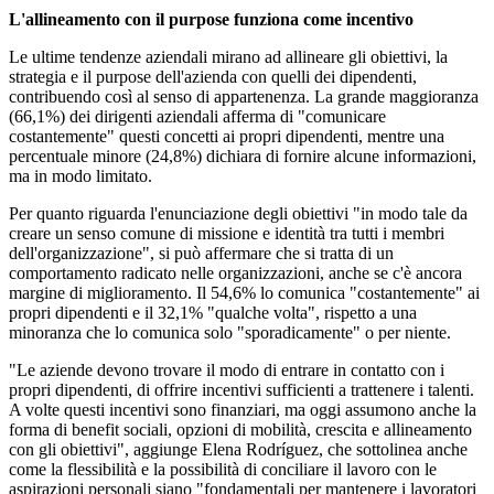
L'allineamento con il purpose funziona come incentivo
Le ultime tendenze aziendali mirano ad allineare gli obiettivi, la
strategia e il purpose dell'azienda con quelli dei dipendenti,
contribuendo così al senso di appartenenza. La grande maggioranza
(66,1%) dei dirigenti aziendali afferma di "comunicare
costantemente" questi concetti ai propri dipendenti, mentre una
percentuale minore (24,8%) dichiara di fornire alcune informazioni,
ma in modo limitato.
Per quanto riguarda l'enunciazione degli obiettivi "in modo tale da
creare un senso comune di missione e identità tra tutti i membri
dell'organizzazione", si può affermare che si tratta di un
comportamento radicato nelle organizzazioni, anche se c'è ancora
margine di miglioramento. Il 54,6% lo comunica "costantemente" ai
propri dipendenti e il 32,1% "qualche volta", rispetto a una
minoranza che lo comunica solo "sporadicamente" o per niente.
"Le aziende devono trovare il modo di entrare in contatto con i
propri dipendenti, di offrire incentivi sufficienti a trattenere i talenti.
A volte questi incentivi sono finanziari, ma oggi assumono anche la
forma di benefit sociali, opzioni di mobilità, crescita e allineamento
con gli obiettivi", aggiunge Elena Rodríguez, che sottolinea anche
come la flessibilità e la possibilità di conciliare il lavoro con le
aspirazioni personali siano "fondamentali per mantenere i lavoratori