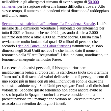
nell'edilizia e gli albergatori stimano di aver bisogno di
50.000
camerieri
per la stagione estiva che hanno difficoltà a trovare. Allo
stesso tempo, il numero di dipendenti che si dimettono è raddoppiato
nell'ultimo anno.
Secondo le statistiche di affiliazione alla Previdenza Sociale
, la cifra
mensile delle dimissioni volontarie è aumentata costantemente per
tutto il 2021 e finora anche nel 2022, passando da circa 2.000
all'inizio dell'anno a oltre 4.000 nel marzo scorso. Questa cifra è
ovviamente molto lontana dai quasi 48 milioni di persone che,
secondo i
dati del Bureau of Labor Statistics
statunitense, si sono
dimesse negli Stati Uniti nel 2021 e che hanno dato il nome al
fenomeno della “Great Resignation”. I dati indicano, nondimeno, un
fenomeno emergente nel nostro Paese.
La ricerca di obiettivi personali, il bisogno di rimanere
maggiormente legati ai propri cari, la stanchezza (nota con il termine
"burn out"), il distacco dai valori delle aziende o il perseguimento di
uno scopo più in linea con gli ideali individuali sono le cause che
sono state addotte negli Stati Uniti per spiegare l'ondata di dimissioni
volontarie. Sebbene questo fenomeno non abbia ancora avuto lo
stesso impatto in Spagna, comincia a essere considerato una
preoccupazione tra i manager che vedono nell'elevato turnover un
ostacolo alla retention dei migliori talenti.