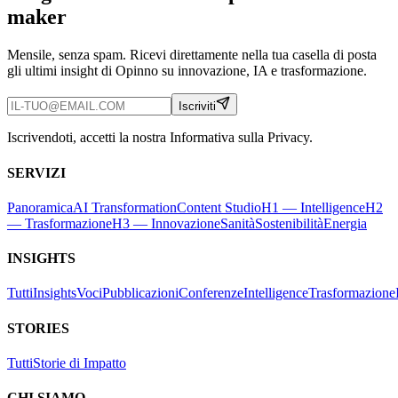
maker
Mensile, senza spam. Ricevi direttamente nella tua casella di posta
gli ultimi insight di Opinno su innovazione, IA e trasformazione.
Iscriviti
Iscrivendoti, accetti la nostra Informativa sulla Privacy.
SERVIZI
Panoramica
AI Transformation
Content Studio
H1 — Intelligence
H2
— Trasformazione
H3 — Innovazione
Sanità
Sostenibilità
Energia
INSIGHTS
Tutti
Insights
Voci
Pubblicazioni
Conferenze
Intelligence
Trasformazione
STORIES
Tutti
Storie di Impatto
CHI SIAMO