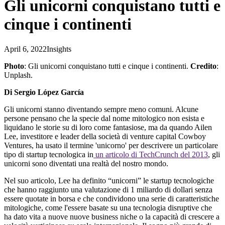
Gli unicorni conquistano tutti e
cinque i continenti
April 6, 2022
Insights
Photo
: Gli unicorni conquistano tutti e cinque i continenti.
Credito
:
Unplash.
Di Sergio López García
Gli
unicorni
stanno
diventando
sempre
meno
comuni
.
Alcune
persone
pensano
che la
specie
dal
nome
mitologico
non
esista
e
liquidano
le
storie
su di loro come fantasiose,
ma
da
quando
Ailen
Lee,
investitore
e leader
della
società
di venture capital Cowboy
Ventures, ha
usato
il
termine '
unicorno
' per
descrivere
un
particolare
tipo di startup
tecnologica
in
un
articolo
di
TechCrunch
del 2013
,
gli
unicorni
sono
diventati
una
realtà
del
nostro
mondo.
Nel suo articolo, Lee ha definito “unicorni” le startup tecnologiche
che hanno raggiunto una valutazione di 1 miliardo di dollari senza
essere quotate in borsa e che condividono una serie di caratteristiche
mitologiche, come l'essere basate su una tecnologia disruptive che
ha dato vita a nuove nuove business niche o la capacità di crescere a