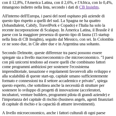
con
il
12,8%,
l'America
Latina, con
il
2,6%, e
l'Africa
, con lo 0,4%,
rimangono
indietro
nella
lista,
secondo
i
dati
di
CB
Insights
.
All'interno
dell'Europa
, i
paesi
del
nord
ospitano
più
aziende
di
questo
tipo
rispetto
a
quelli
del sud. La
Spagna
ne
ha
quattro
(
Jobandtalent
, Cabify,
TravelPerk
e Copado) e
l'Italia
ha solo la
recente
incorporazione
di
Scalapay
. In
America
Latina,
il
Brasile
è
il
paese
con la
maggiore
presenza
di
questo
tipo di fauna (15 startup
nella
lista di CB
Insights
),
seguito
dal
Messico
, con
sei
. In Colombia
ce
ne
sono
due
, in
Cile
altre
due
e in
Argentina
una
soltanto
.
Secondo Delmotte, queste differenze tra paesi possono essere
spiegate sia a livello macroeconomico che microeconomico. "I paesi
con più unicorni tendono ad essere quelli che combinano fattori
come programmi ambiziosi per sostenere l'ecosistema
imprenditoriale, tassazione e regolamenti favorevoli allo sviluppo e
alla scalabilità di queste start-up, capitale umano sufficientemente
formato e connessioni tra il settore accademico e privato", spiega
questo esperto, che sottolinea anche la necessità di strutture per
sostenere lo sviluppo di progetti di innovazione (acceleratori,
incubatori, venture builders, programmi pilota di grandi aziende) e
l'importanza del capitale di rischio (business angels, agenti finanziari
di capitale di rischio e la capacità di attrarre investimenti).
A livello microeconomico, anche i fattori culturali di ogni paese