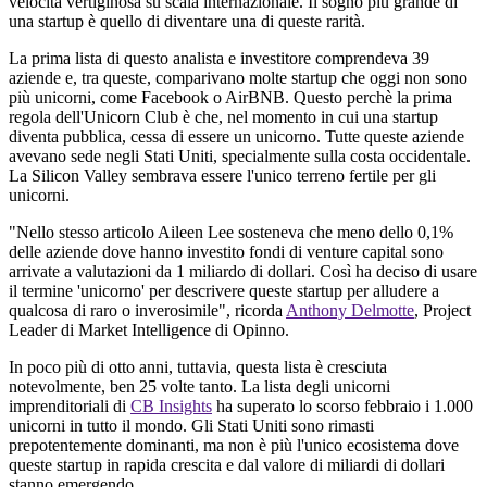
velocità vertiginosa su scala internazionale. Il sogno più grande di
una startup è quello di diventare una di queste rarità.
La prima lista di questo analista e investitore comprendeva 39
aziende e, tra queste, comparivano molte startup che oggi non sono
più unicorni, come Facebook o AirBNB. Questo perchè la prima
regola dell'Unicorn Club è che, nel momento in cui una startup
diventa pubblica, cessa di essere un unicorno. Tutte queste aziende
avevano sede negli Stati Uniti, specialmente sulla costa occidentale.
La Silicon Valley sembrava essere l'unico terreno fertile per gli
unicorni.
"
Nello
stesso
articolo
Aileen Lee
sosteneva
che meno
dello
0,1%
delle
aziende
dove
hanno
investito
fondi
di venture capital
sono
arrivate
a
valutazioni
da 1
miliardo
di
dollari
.
Così
ha
deciso
di usare
il
termine '
unicorno
' per
descrivere
queste
startup per
alludere
a
qualcosa
di raro o
inverosimile
",
ricorda
Anthony
Delmotte
, Project
Leader di
Market
Intelligence
di
Opinno
.
In poco
più
di otto
anni
,
tuttavia
,
questa
lista è
cresciuta
notevolmente
, ben 25
volte
tanto. La lista
degli
unicorni
imprenditoriali
di
CB
Insights
ha
superato
lo
scorso
febbraio
i 1.000
unicorni
in
tutto
il
mondo.
Gli
Stati
Uniti
sono
rimasti
prepotentemente
dominanti
,
ma
non è
più
l'unico
ecosistema
dove
queste
startup in
rapida
crescita
e
dal
valore di
miliardi
di
dollari
stanno
emergendo
.