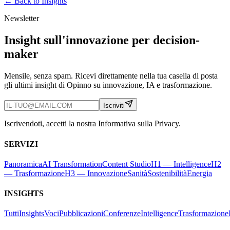
← Back to
Insights
Newsletter
Insight sull'innovazione per decision-
maker
Mensile, senza spam. Ricevi direttamente nella tua casella di posta
gli ultimi insight di Opinno su innovazione, IA e trasformazione.
Iscriviti
Iscrivendoti, accetti la nostra Informativa sulla Privacy.
SERVIZI
Panoramica
AI Transformation
Content Studio
H1 — Intelligence
H2
— Trasformazione
H3 — Innovazione
Sanità
Sostenibilità
Energia
INSIGHTS
Tutti
Insights
Voci
Pubblicazioni
Conferenze
Intelligence
Trasformazione