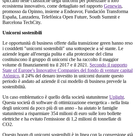
spiccano nelle classifiche degli unicorni per potenziare il loro
ecosistema innovativo, come dettagliato nel rapporto
Genewin
,
promosso da Opinno, insieme a Endeavor, Fundación Transforma
España, Lanzadera, Telefónica Open Future, South Summit e
Barcelona TechCity.
Unicorni sostenibili
Le opportunità di business offerte dalla transizione green hanno reso
i cosiddetti "unicorni sostenibili" una sottospecie a sé stante. Le
aziende legate all'energia pulita e alla protezione del clima
costituiscono il gruppo di unicorni che ha raccolto il maggior
volume di finanziamenti tra il 2017 e il 2021.
Secondo il rapporto
State of Europe's Innovative Companies del fondo di venture capital
Atómico
, il 24% del denaro investito in unicorni durante questo
periodo è andato ad aziende il cui modello di business prevede la
sostenibilità.
Un caso emblematico è quello della società statunitense
Uplight
.
Questa società di software di ottimizzazione energetica - nella lista
degli unicorni da poco più di un anno - ha aiutato le famiglie
statunitensi a risparmiare 354 milioni di euro sulle loro bollette
elettriche e ha evitato l'emissione di 1,2 milioni di tonnellate di
CO2.
Questo boom di unicorni sostenibili è in linea con la conversione già