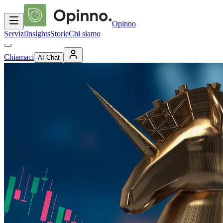
Opinno
Servizi
Insights
Storie
Chi siamo
Chiamaci
AI Chat