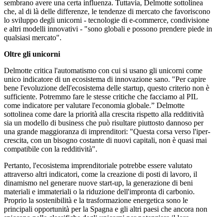
sembrano avere una certa influenza. Tuttavia, Delmotte sottolinea
che, al di là delle differenze, le tendenze di mercato che favoriscono
lo sviluppo degli unicorni - tecnologie di e-commerce, condivisione
e altri modelli innovativi - "sono globali e possono prendere piede in
qualsiasi mercato".
Oltre gli unicorni
Delmotte critica l'automatismo con cui si usano gli unicorni come
unico indicatore di un ecosistema di innovazione sano. "Per capire
bene l'evoluzione dell'ecosistema delle startup, questo criterio non è
sufficiente. Potremmo fare le stesse critiche che facciamo al PIL
come indicatore per valutare l'economia globale.”
Delmotte
sottolinea come dare la priorità alla crescita rispetto alla redditività
sia un modello di business che può risultare piuttosto dannoso per
una grande maggioranza di imprenditori: "Questa corsa verso l'iper-
crescita, con un bisogno costante di nuovi capitali, non è quasi mai
compatibile con la redditività".
Pertanto, l'ecosistema imprenditoriale potrebbe essere valutato
attraverso altri indicatori, come la creazione di posti di lavoro, il
dinamismo nel generare nuove start-up, la generazione di beni
materiali e immateriali o la riduzione dell'impronta di carbonio.
Proprio la sostenibilità e la trasformazione energetica sono le
principali opportunità per la Spagna e gli altri paesi che ancora non