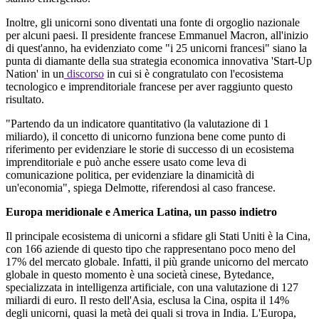
Inoltre
,
gli
unicorni
sono
diventati
una
fonte
di
orgoglio
nazionale
per
alcuni
paesi
.
Il
presidente francese Emmanuel Macron,
all'inizio
di
quest'anno
, ha
evidenziato
come "i 25
unicorni
francesi
"
siano
la
punta di diamante
della
sua
strategia
economica
innovativa '
Start
-Up
Nation
' in un
discorso
in cui si è
congratulato
con
l'ecosistema
tecnologico
e
imprenditoriale
francese per
aver
raggiunto
questo
risultato
.
"
Partendo
da un
indicatore
quantitativo
(la
valutazione
di 1
miliardo
),
il
concetto
di
unicorno
funziona
bene come punto di
riferimento
per
evidenziare
le
storie
di
successo
di un ecosistema
imprenditoriale
e
può
anche
essere
usato
come leva di
comunicazione
politica
, per
evidenziare
la
dinamicità
di
un'economia
",
spiega
Delmotte
,
riferendosi
al caso francese.
Europa meridionale e America Latina, un passo indietro
Il
principale
ecosistema di
unicorni
a
sfidare
gli
Stati
Uniti
è la Cina,
con 166
aziende
di
questo
tipo che
rappresentano
poco meno del
17% del
mercato
globale
.
Infatti
,
il
più
grande
unicorno
del
mercato
globale
in
questo
momento è una
società
cinese
,
Bytedance
,
specializzata
in
intelligenza
artificiale
, con una
valutazione
di 127
miliardi
di euro.
Il
resto
dell'Asia
, esclusa la Cina,
ospita
il
14%
degli
unicorni
,
quasi
la
metà
dei
quali
si trova in
India
.
L'Europa
,