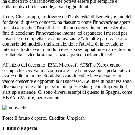
ha dimostrato che l'innovazione poteva essere più semplice e
collaborativa tra le aziende, a vantaggio di tutti.
Henry Chesbrough, professore dell'Università di Berkeley e uno dei
fondatori di questo concetto, ha riassunto come l'innovazione aperta
non sia altro che "l'uso di flussi di conoscenza interni ed esterni al
fine di accelerare l'innovazione interna, ed espandere i mercati per
l'uso esterno di quella stessa innovazione ". In altre parole, l'esatto
contrario del modello tradizionale, dove l'attività di innovazione
interna si traduceva in prodotti e servizi sviluppati internamente e poi
sfruttati dall'azienda stessa, senza la partecipazione di terzi.
All'inizio del decennio, IBM, Microsoft, AT&T e Xerox erano
esempi che servivano a confermare che l'innovazione aperta poteva
essere utile in un mondo globalizzato in cui le idee avevano un
valore crescente e opportunità di successo. Le linee di business sono
diventate più flessibili per sfruttare queste sinergie tra imprenditori,
start-up e aziende. Ci sono diversi esempi di questo in Spagna, come
BBVA o Mapfre, per esempio.
Foto:
Il futuro è aperto.
Credito:
Unsplash
Il futuro è aperto