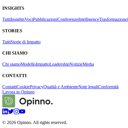
INSIGHTS
Tutti
Insights
Voci
Pubblicazioni
Conferenze
Intelligence
Trasformazione
STORIES
Tutti
Storie di Impatto
CHI SIAMO
Chi siamo
Modello
Impatto
Leadership
Notizie
Media
CONTATTI
Contatti
Cookie
Privacy
Qualità e Ambiente
Note legali
Conformità
Lavora in Opinno
©
2026
Opinno. All rights reserved.