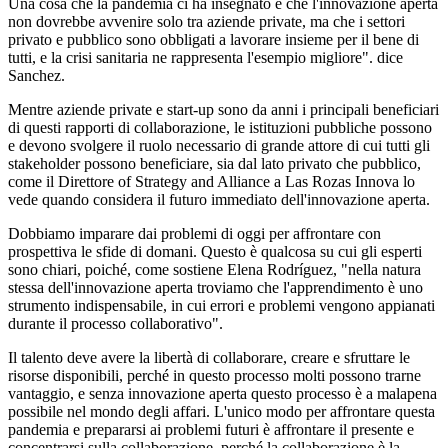
Una cosa che la pandemia ci ha insegnato è che l'innovazione aperta
non dovrebbe avvenire solo tra aziende private, ma che i settori
privato e pubblico sono obbligati a lavorare insieme per il bene di
tutti, e la crisi sanitaria ne rappresenta l'esempio migliore". dice
Sanchez.
Mentre aziende private e start-up sono da anni i principali beneficiari
di questi rapporti di collaborazione, le istituzioni pubbliche possono
e devono svolgere il ruolo necessario di grande attore di cui tutti gli
stakeholder possono beneficiare, sia dal lato privato che pubblico,
come il Direttore of Strategy and Alliance a Las Rozas Innova lo
vede quando considera il futuro immediato dell'innovazione aperta.
Dobbiamo imparare dai problemi di oggi per affrontare con
prospettiva le sfide di domani. Questo è qualcosa su cui gli esperti
sono chiari, poiché, come sostiene Elena Rodríguez, "nella natura
stessa dell'innovazione aperta troviamo che l'apprendimento è uno
strumento indispensabile, in cui errori e problemi vengono appianati
durante il processo collaborativo".
Il talento deve avere la libertà di collaborare, creare e sfruttare le
risorse disponibili, perché in questo processo molti possono trarne
vantaggio, e senza innovazione aperta questo processo è a malapena
possibile nel mondo degli affari. L'unico modo per affrontare questa
pandemia e prepararsi ai problemi futuri è affrontare il presente e
concentrarsi sulla collaborazione, perché la collaborazione è la