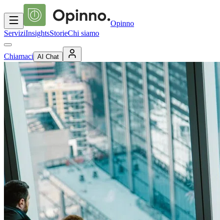
Opinno
Servizi
Insights
Storie
Chi siamo
Chiamaci
AI Chat