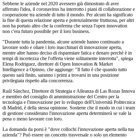
Sebbene le aziende nel 2020 avessero già dimostrato di aver
afferrato l'idea, il coronavirus ha interrotto i piani di collaborazione e
cooperazione tra aziende di tutto il mondo. Per alcuni ha significato
la fine di questa relazione aperta e potenzialmente fruttuosa, per altri
non ha portato altro che la conferma che senza l'open innovation
non c'era futuro possibile per il loro business.
"Durante tutta la pandemia, alcune aziende hanno continuato a
lavorare sodo e oliare i loro macchinari di innovazione aperta,
mentre altre hanno deciso di risparmiare fatica e denaro perché è in
tempi di incertezza che l'offerta viene solitamente interrotta", spiega
Elena Rodriguez, direttore di Open Innovation & Market
Intelligence a Opinno, che aggiunge: "Il fatto è che quando tutto
questo sarà finito, saranno i primi a trovarsi in una posizione
privilegiata rispetto alla concorrenza.
Raúl Sánchez, Direttore di Strategia e Alleanza di Las Rozas Innova
e membro del consiglio di amministrazione del Centro per la
tecnologia e l'innovazione per lo sviluppo dell'Università Politecnica
di Madrid, è della stessa opinione. Sostiene che il modo in cui i team
di gestione considerano l'innovazione aperta determinerà se vale la
pena o meno lavorare con loro.
La domanda da porsi è "dove collochi l'innovazione aperta nella tua
azienda"? Può essere un concetto trasversale o solo un elemento