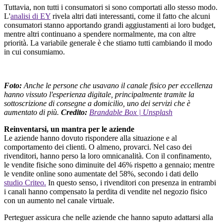
Tuttavia, non tutti i consumatori si sono comportati allo stesso modo.
L'
analisi di EY
rivela altri dati interessanti, come il fatto che alcuni
consumatori stanno apportando grandi aggiustamenti ai loro budget,
mentre altri continuano a spendere normalmente, ma con altre
priorità. La variabile generale è che stiamo tutti cambiando il modo
in cui consumiamo.
Foto:
Anche le persone che usavano il canale fisico per eccellenza
hanno vissuto l'esperienza digitale, principalmente tramite la
sottoscrizione di consegne a domicilio, uno dei servizi che è
aumentato di più.
Credito:
Brandable Box | Unsplash
Reinventarsi, un mantra per le aziende
Le aziende hanno dovuto rispondere alla situazione e al
comportamento dei clienti. O almeno, provarci. Nel caso dei
rivenditori, hanno perso la loro omnicanalità. Con il confinamento,
le vendite fisiche sono diminuite del 46% rispetto a gennaio; mentre
le vendite online sono aumentate del 58%, secondo i dati dello
studio Criteo.
In questo senso, i rivenditori con presenza in entrambi
i canali hanno compensato la perdita di vendite nel negozio fisico
con un aumento nel canale virtuale.
Perteguer assicura che nelle aziende che hanno saputo adattarsi alla