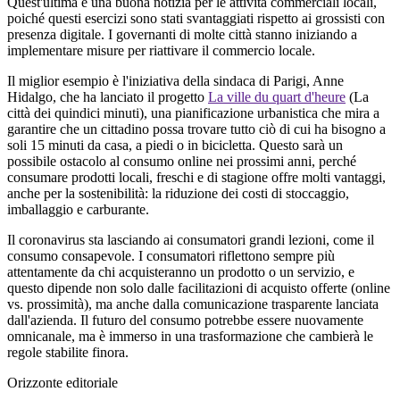
Quest'ultima è una buona notizia per le attività commerciali locali,
poiché questi esercizi sono stati svantaggiati rispetto ai grossisti con
presenza digitale. I governanti di molte città stanno iniziando a
implementare misure per riattivare il commercio locale.
Il miglior esempio è l'iniziativa della sindaca di Parigi, Anne
Hidalgo, che ha lanciato il progetto
La ville du quart d'heure
(La
città dei quindici minuti), una pianificazione urbanistica che mira a
garantire che un cittadino possa trovare tutto ciò di cui ha bisogno a
soli 15 minuti da casa, a piedi o in bicicletta. Questo sarà un
possibile ostacolo al consumo online nei prossimi anni, perché
consumare prodotti locali, freschi e di stagione offre molti vantaggi,
anche per la sostenibilità: la riduzione dei costi di stoccaggio,
imballaggio e carburante.
Il coronavirus sta lasciando ai consumatori grandi lezioni, come il
consumo consapevole. I consumatori riflettono sempre più
attentamente da chi acquisteranno un prodotto o un servizio, e
questo dipende non solo dalle facilitazioni di acquisto offerte (online
vs. prossimità), ma anche dalla comunicazione trasparente lanciata
dall'azienda. Il futuro del consumo potrebbe essere nuovamente
omnicanale, ma è immerso in una trasformazione che cambierà le
regole stabilite finora.
Orizzonte editoriale