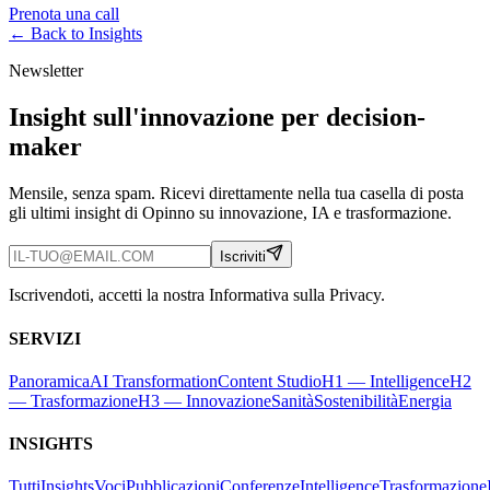
Prenota una call
← Back to
Insights
Newsletter
Insight sull'innovazione per decision-
maker
Mensile, senza spam. Ricevi direttamente nella tua casella di posta
gli ultimi insight di Opinno su innovazione, IA e trasformazione.
Iscriviti
Iscrivendoti, accetti la nostra Informativa sulla Privacy.
SERVIZI
Panoramica
AI Transformation
Content Studio
H1 — Intelligence
H2
— Trasformazione
H3 — Innovazione
Sanità
Sostenibilità
Energia
INSIGHTS
Tutti
Insights
Voci
Pubblicazioni
Conferenze
Intelligence
Trasformazione