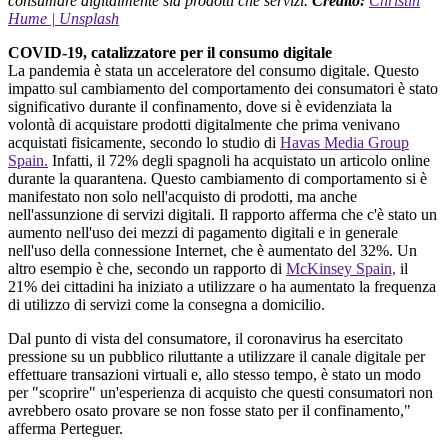
consumare digitalmente sia prodotti che servizi.
Credito:
Christin
Hume | Unsplash
COVID-19, catalizzatore per il consumo digitale
La pandemia è stata un acceleratore del consumo digitale. Questo
impatto sul cambiamento del comportamento dei consumatori è stato
significativo durante il confinamento, dove si è evidenziata la
volontà di acquistare prodotti digitalmente che prima venivano
acquistati fisicamente, secondo lo studio di
Havas Media Group
Spain.
Infatti, il 72% degli spagnoli ha acquistato un articolo online
durante la quarantena. Questo cambiamento di comportamento si è
manifestato non solo nell'acquisto di prodotti, ma anche
nell'assunzione di servizi digitali. Il rapporto afferma che c'è stato un
aumento nell'uso dei mezzi di pagamento digitali e in generale
nell'uso della connessione Internet, che è aumentato del 32%. Un
altro esempio è che, secondo un rapporto di
McKinsey Spain,
il
21% dei cittadini ha iniziato a utilizzare o ha aumentato la frequenza
di utilizzo di servizi come la consegna a domicilio.
Dal punto di vista del consumatore, il coronavirus ha esercitato
pressione su un pubblico riluttante a utilizzare il canale digitale per
effettuare transazioni virtuali e, allo stesso tempo, è stato un modo
per "scoprire" un'esperienza di acquisto che questi consumatori non
avrebbero osato provare se non fosse stato per il confinamento,"
afferma Perteguer.