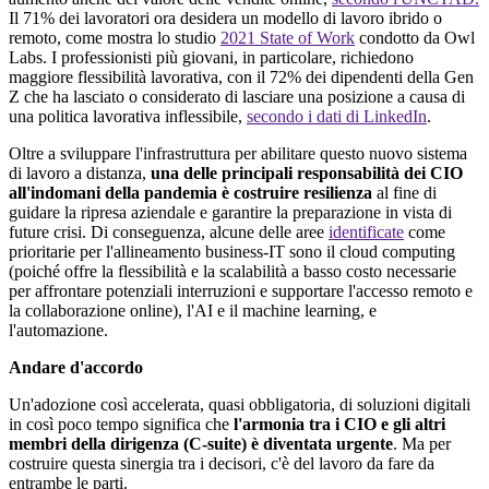
Il 71% dei lavoratori ora desidera un modello di lavoro ibrido o
remoto, come mostra lo studio
2021 State of Work
condotto da Owl
Labs. I professionisti più giovani, in particolare, richiedono
maggiore flessibilità lavorativa, con il 72% dei dipendenti della Gen
Z che ha lasciato o considerato di lasciare una posizione a causa di
una politica lavorativa inflessibile,
secondo i dati di LinkedIn
.
Oltre a sviluppare l'infrastruttura per abilitare questo nuovo sistema
di lavoro a distanza,
una delle principali responsabilità dei CIO
all'indomani della pandemia è costruire resilienza
al fine di
guidare la ripresa aziendale e garantire la preparazione in vista di
future crisi. Di conseguenza, alcune delle aree
identificate
come
prioritarie per l'allineamento business-IT sono il cloud computing
(poiché offre la flessibilità e la scalabilità a basso costo necessarie
per affrontare potenziali interruzioni e supportare l'accesso remoto e
la collaborazione online), l'AI e il machine learning, e
l'automazione.
Andare d'accordo
Un'adozione così accelerata, quasi obbligatoria, di soluzioni digitali
in così poco tempo significa che
l'armonia tra i CIO e gli altri
membri della dirigenza (C-suite) è diventata urgente
. Ma per
costruire questa sinergia tra i decisori, c'è del lavoro da fare da
entrambe le parti.