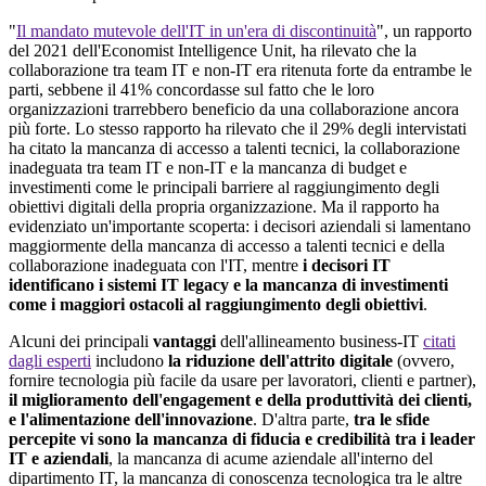
"
Il mandato mutevole dell'IT in un'era di discontinuità
", un rapporto
del 2021 dell'Economist Intelligence Unit, ha rilevato che la
collaborazione tra team IT e non-IT era ritenuta forte da entrambe le
parti, sebbene il 41% concordasse sul fatto che le loro
organizzazioni trarrebbero beneficio da una collaborazione ancora
più forte. Lo stesso rapporto ha rilevato che il 29% degli intervistati
ha citato la mancanza di accesso a talenti tecnici, la collaborazione
inadeguata tra team IT e non-IT e la mancanza di budget e
investimenti come le principali barriere al raggiungimento degli
obiettivi digitali della propria organizzazione. Ma il rapporto ha
evidenziato un'importante scoperta: i decisori aziendali si lamentano
maggiormente della mancanza di accesso a talenti tecnici e della
collaborazione inadeguata con l'IT, mentre
i decisori IT
identificano i sistemi IT legacy e la mancanza di investimenti
come i maggiori ostacoli al raggiungimento degli obiettivi
.
Alcuni dei principali
vantaggi
dell'allineamento business-IT
citati
dagli esperti
includono
la riduzione dell'attrito digitale
(ovvero,
fornire tecnologia più facile da usare per lavoratori, clienti e partner),
il miglioramento dell'engagement e della produttività dei clienti,
e l'alimentazione dell'innovazione
. D'altra parte,
tra le sfide
percepite vi sono la mancanza di fiducia e credibilità tra i leader
IT e aziendali
, la mancanza di acume aziendale all'interno del
dipartimento IT, la mancanza di conoscenza tecnologica tra le altre