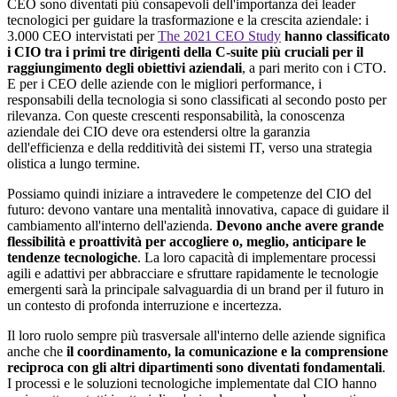
CEO sono diventati più consapevoli dell'importanza dei leader
tecnologici per guidare la trasformazione e la crescita aziendale: i
3.000 CEO intervistati per
The 2021 CEO Study
hanno classificato
i CIO tra i primi tre dirigenti della C-suite più cruciali per il
raggiungimento degli obiettivi aziendali
, a pari merito con i CTO.
E per i CEO delle aziende con le migliori performance, i
responsabili della tecnologia si sono classificati al secondo posto per
rilevanza. Con queste crescenti responsabilità, la conoscenza
aziendale dei CIO deve ora estendersi oltre la garanzia
dell'efficienza e della redditività dei sistemi IT, verso una strategia
olistica a lungo termine.
Possiamo quindi iniziare a intravedere le competenze del CIO del
futuro: devono vantare una mentalità innovativa, capace di guidare il
cambiamento all'interno dell'azienda.
Devono anche avere grande
flessibilità e proattività per accogliere o, meglio, anticipare le
tendenze tecnologiche
. La loro capacità di implementare processi
agili e adattivi per abbracciare e sfruttare rapidamente le tecnologie
emergenti sarà la principale salvaguardia di un brand per il futuro in
un contesto di profonda interruzione e incertezza.
Il loro ruolo sempre più trasversale all'interno delle aziende significa
anche che
il coordinamento, la comunicazione e la comprensione
reciproca con gli altri dipartimenti sono diventati fondamentali
.
I processi e le soluzioni tecnologiche implementate dal CIO hanno