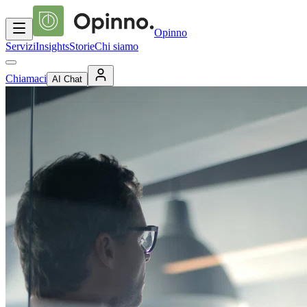
Opinno
Servizi
Insights
Storie
Chi siamo
Chiamaci
AI Chat