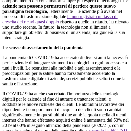
comportamento dei consumatori sempre più esperti di tecnologia.
Le
aziende non possono permettersi di perdere questo nuovo
paradigma tecnologico
, letteralmente—le aziende più avanti nel
processo di trasformazione digitale
hanno registrato un tasso di
crescita dei ricavi quasi doppio
rispetto a quelle in ritardo, ha rilevato
uno studio recente. In futuro, la tecnologia non si limiterà a
supportare gli obiettivi di business di un'azienda, ma guiderà la sua
intera strategia.
Le scosse di assestamento della pandemia
La pandemia di COVID-19 ha accelerato di diversi anni la necessità
per le aziende di integrare strumenti tecnologici in ogni processo e a
tutti i livelli. Le restrizioni alla mobilità e agli assembramenti e le
preoccupazioni per la salute hanno forzatamente accelerato la
trasformazione digitale di aziende, servizi pubblici e settori come la
sanità e l'istruzione.
Il COVID-19 ha anche esacerbato l'importanza delle tecnologie
digitali per le aziende al fine di attrarre e trattenere talenti, e
soddisfare le nuove richieste dei clienti. Le abitudini lavorative dei
dipendenti e i comportamenti di acquisto dei clienti sono cambiati
significativamente in questi ultimi due anni: la quota media di utenti
internet che hanno effettuato acquisti online è aumentata dal 53% nel
2019 al 60% in seguito all'inizio della pandemia (2020/21), con un
aumento anche del valore delle vendite online,
secondo l'UNCTAD.