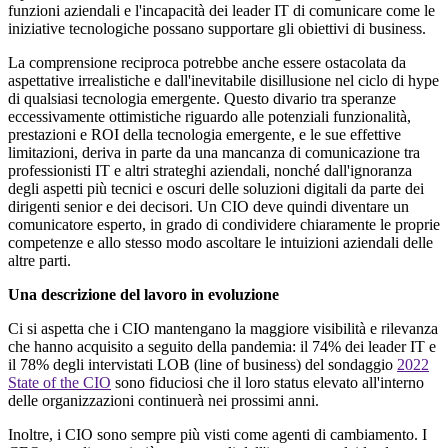
funzioni aziendali e l'incapacità dei leader IT di comunicare come le
iniziative tecnologiche possano supportare gli obiettivi di business.
La comprensione reciproca potrebbe anche essere ostacolata da
aspettative irrealistiche e dall'inevitabile disillusione nel ciclo di hype
di qualsiasi tecnologia emergente. Questo divario tra speranze
eccessivamente ottimistiche riguardo alle potenziali funzionalità,
prestazioni e ROI della tecnologia emergente, e le sue effettive
limitazioni, deriva in parte da una mancanza di comunicazione tra
professionisti IT e altri strateghi aziendali, nonché dall'ignoranza
degli aspetti più tecnici e oscuri delle soluzioni digitali da parte dei
dirigenti senior e dei decisori. Un CIO deve quindi diventare un
comunicatore esperto, in grado di condividere chiaramente le proprie
competenze e allo stesso modo ascoltare le intuizioni aziendali delle
altre parti.
Una descrizione del lavoro in evoluzione
Ci si aspetta che i CIO mantengano la maggiore visibilità e rilevanza
che hanno acquisito a seguito della pandemia: il 74% dei leader IT e
il 78% degli intervistati LOB (line of business) del sondaggio
2022
State of the CIO
sono fiduciosi che il loro status elevato all'interno
delle organizzazioni continuerà nei prossimi anni.
Inoltre, i CIO sono sempre più visti come agenti di cambiamento. I