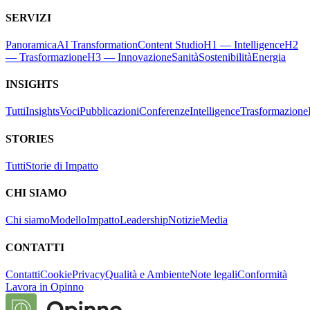
SERVIZI
Panoramica
AI Transformation
Content Studio
H1 — Intelligence
H2
— Trasformazione
H3 — Innovazione
Sanità
Sostenibilità
Energia
INSIGHTS
Tutti
Insights
Voci
Pubblicazioni
Conferenze
Intelligence
Trasformazione
STORIES
Tutti
Storie di Impatto
CHI SIAMO
Chi siamo
Modello
Impatto
Leadership
Notizie
Media
CONTATTI
Contatti
Cookie
Privacy
Qualità e Ambiente
Note legali
Conformità
Lavora in Opinno