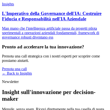
Insights
L'Imperativo della Governance dell'IA: Costruire
Fiducia e Responsabilità nell'IA Aziendale
Man mano che l'intelligenza artificiale passa da progetti pilota
sperimentali a operazioni aziendali fondamentali, framework di
governance robusti diventano ess
Pronto ad accelerare la tua innovazione?
Prenota una call strategica con i nostri esperti per scoprire come
possiamo aiutarti.
Prenota una call
← Back to
Insights
Newsletter
Insight sull'innovazione per decision-
maker
Mensile, senza spam. Ricevi direttamente nella tua casella di posta