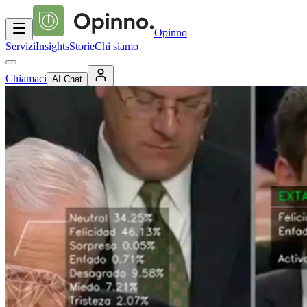
Opinno
Servizi
Insights
Storie
Chi siamo
Chiamaci
AI Chat