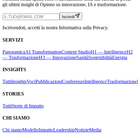
gli ultimi insight di Opinno su innovazione, IA e trasformazione.
Iscriviti
Iscrivendoti, accetti la nostra Informativa sulla Privacy.
SERVIZI
Panoramica
AI Transformation
Content Studio
H1 — Intelligence
H2
— Trasformazione
H3 — Innovazione
Sanità
Sostenibilità
Energia
INSIGHTS
Tutti
Insights
Voci
Pubblicazioni
Conferenze
Intelligence
Trasformazione
STORIES
Tutti
Storie di Impatto
CHI SIAMO
Chi siamo
Modello
Impatto
Leadership
Notizie
Media